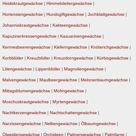
Heidekrautgewächse
|
Himmelsleitergewächse
|
Hortensiengewächse
|
Hundsgiftgewächse
|
Jochblattgewächse
|
Johanniskrautgewächse
|
Kakteengewächse
|
Kapuzinerkressengewächse
|
Kasuarinengewächse
|
Kermesbeerengewächse
|
Kieferngewächse
|
Knöterichgewächse
|
Korbblütler
|
Kreuzblütler
|
Kreuzdorngewächse
|
Kürbisgewächse
|
Liliengewächse
|
Lippenblütler
|
Magnoliengewächse
|
Malvengewächse
|
Maulbeergewächse
|
Melonenbaumgewächse
|
Mittagsblumengewächse
|
Mohngewächse
|
Moschuskrautgewächse
|
Myrtengewächse
|
Nachtkerzengewächse
|
Nachtschattengewächse
|
Narzissengewächse
|
Nelkengewächse
|
Ölbaumgewächse
|
Ölweidengewächse
|
Orchideen
|
Palmengewächse
|
Palmfarne
|