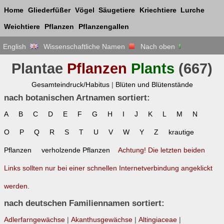
Home
Gliederfüßer
Vögel
Säugetiere
Kriechtiere
Lurche
Weichtiere
Pflanzen
Pflanzengallen
English
Wissenschaftliche Namen
Nach oben
Plantae
Pflanzen
Plants
(667)
Gesamteindruck/Habitus
|
Blüten und Blütenstände
nach botanischen Artnamen sortiert:
A
B
C
D
E
F
G
H
I
J
K
L
M
N
O
P
Q
R
S
T
U
V
W
Y
Z
krautige
Pflanzen
verholzende Pflanzen
Achtung! Die letzten beiden
Links sollten nur bei einer schnellen Internetverbindung angeklickt
werden.
nach deutschen Familiennamen sortiert:
Adlerfarngewächse
|
Akanthusgewächse
|
Altingiaceae
|