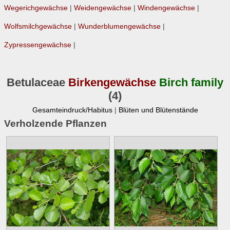
Wegerichgewächse
|
Weidengewächse
|
Windengewächse
|
Wolfsmilchgewächse
|
Wunderblumengewächse
|
Zypressengewächse
|
Betulaceae
Birkengewächse
Birch family
(4)
Gesamteindruck/Habitus
|
Blüten und Blütenstände
Verholzende Pflanzen