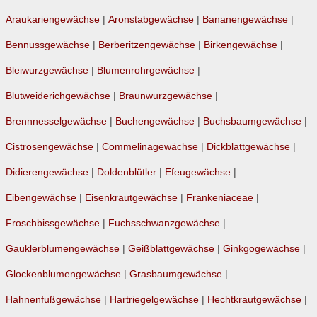
Araukariengewächse
|
Aronstabgewächse
|
Bananengewächse
|
Bennussgewächse
|
Berberitzengewächse
|
Birkengewächse
|
Bleiwurzgewächse
|
Blumenrohrgewächse
|
Blutweiderichgewächse
|
Braunwurzgewächse
|
Brennnesselgewächse
|
Buchengewächse
|
Buchsbaumgewächse
|
Cistrosengewächse
|
Commelinagewächse
|
Dickblattgewächse
|
Didierengewächse
|
Doldenblütler
|
Efeugewächse
|
Eibengewächse
|
Eisenkrautgewächse
|
Frankeniaceae
|
Froschbissgewächse
|
Fuchsschwanzgewächse
|
Gauklerblumengewächse
|
Geißblattgewächse
|
Ginkgogewächse
|
Glockenblumengewächse
|
Grasbaumgewächse
|
Hahnenfußgewächse
|
Hartriegelgewächse
|
Hechtkrautgewächse
|