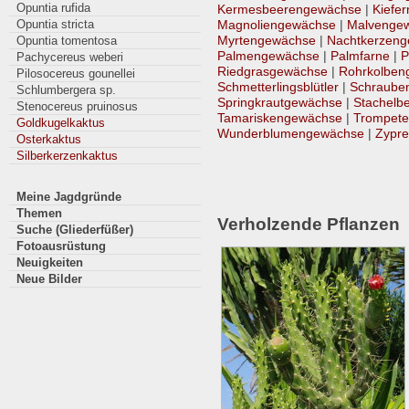
Opuntia rufida
Kermesbeerengewächse
|
Kiefe
Magnoliengewächse
|
Malvenge
Opuntia stricta
Myrtengewächse
|
Nachtkerzen
Opuntia tomentosa
Palmengewächse
|
Palmfarne
|
P
Pachycereus weberi
Riedgrasgewächse
|
Rohrkolben
Pilosocereus gounellei
Schmetterlingsblütler
|
Schraube
Schlumbergera sp.
Springkrautgewächse
|
Stachelb
Stenocereus pruinosus
Tamariskengewächse
|
Trompet
Goldkugelkaktus
Wunderblumengewächse
|
Zypr
Osterkaktus
Silberkerzenkaktus
Meine Jagdgründe
Themen
Verholzende Pflanzen
Suche (Gliederfüßer)
Fotoausrüstung
Neuigkeiten
Neue Bilder