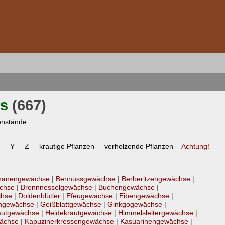
ts
(667)
enstände
Y
Z
krautige Pflanzen
verholzende Pflanzen
Achtung!
nanengewächse
|
Bennussgewächse
|
Berberitzengewächse
|
chse
|
Brennnesselgewächse
|
Buchengewächse
|
chse
|
Doldenblütler
|
Efeugewächse
|
Eibengewächse
|
ngewächse
|
Geißblattgewächse
|
Ginkgogewächse
|
autgewächse
|
Heidekrautgewächse
|
Himmelsleitergewächse
|
ächse
|
Kapuzinerkressengewächse
|
Kasuarinengewächse
|