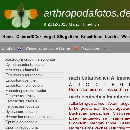
arthropodafotos.d
© 2012-2026 Marion Friedrich
Home
Gliederfüßer
Vögel
Säugetiere
Kriechtiere
Lurche
Weic
English
Wissenschaftliche Namen
Nach oben
Austrocylindropuntia subulata
Cylindropuntia tunicata
Echinopsis huascha
Echinopsis terscheckii
nach botanischen Artnamen
Espostoa guentheri
A
B
C
D
E
F
G
Espostoa melanostele
Die letzten beiden Links sollten 
Espostoopsis dybowskii
Ferocactus histrix
nach deutschen Familienn
Ferocactus pilosus
Adlerfarngewächse
|
Akanthusg
Ferocactus robustus
Birkengewächse
|
Bleiwurzgewä
Hylocereus undatus
Buchsbaumgewächse
|
Cistrose
Neobuxbaumia euphorbioides
Eisenkrautgewächse
|
Frankenia
Opuntia galapageia
Glockenblumengewächse
|
Gras
Opuntia leucotricha
Hortensiengewächse
|
Hundsgif