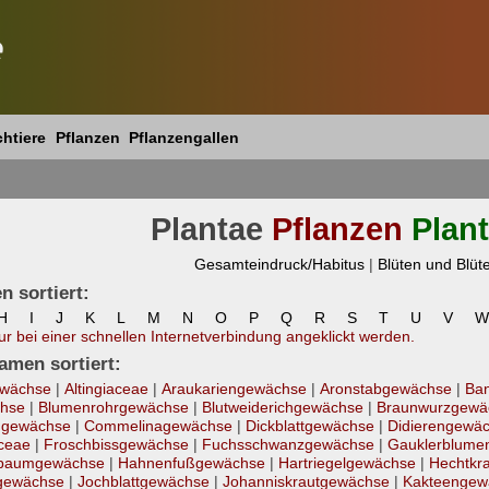
e
htiere
Pflanzen
Pflanzengallen
Plantae
Pflanzen
Plan
Gesamteindruck/Habitus
|
Blüten und Blüt
 sortiert:
H
I
J
K
L
M
N
O
P
Q
R
S
T
U
V
W
nur bei einer schnellen Internetverbindung angeklickt werden.
amen sortiert:
ewächse
|
Altingiaceae
|
Araukariengewächse
|
Aronstabgewächse
|
Ba
chse
|
Blumenrohrgewächse
|
Blutweiderichgewächse
|
Braunwurzgewä
ngewächse
|
Commelinagewächse
|
Dickblattgewächse
|
Didierengewä
ceae
|
Froschbissgewächse
|
Fuchsschwanzgewächse
|
Gauklerblume
baumgewächse
|
Hahnenfußgewächse
|
Hartriegelgewächse
|
Hechtkr
tgewächse
|
Jochblattgewächse
|
Johanniskrautgewächse
|
Kakteengew