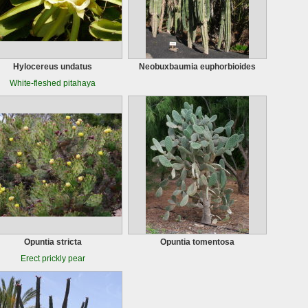
Hylocereus undatus
Neobuxbaumia euphorbioides
White-fleshed pitahaya
Opuntia stricta
Opuntia tomentosa
Erect prickly pear