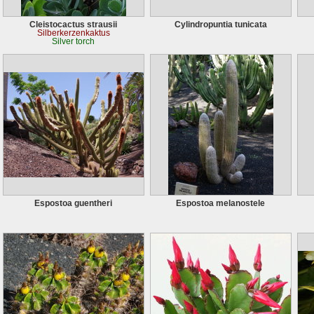
Cleistocactus strausii
Cylindropuntia tunicata
Silberkerzenkaktus
Silver torch
Espostoa guentheri
Espostoa melanostele