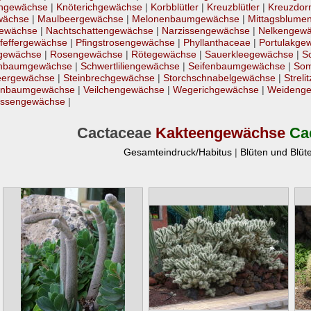
rngewächse
|
Knöterichgewächse
|
Korbblütler
|
Kreuzblütler
|
Kreuzdor
wächse
|
Maulbeergewächse
|
Melonenbaumgewächse
|
Mittagsblume
gewächse
|
Nachtschattengewächse
|
Narzissengewächse
|
Nelkengew
feffergewächse
|
Pfingstrosengewächse
|
Phyllanthaceae
|
Portulakge
gewächse
|
Rosengewächse
|
Rötegewächse
|
Sauerkleegewächse
|
S
nbaumgewächse
|
Schwertliliengewächse
|
Seifenbaumgewächse
|
Som
eergewächse
|
Steinbrechgewächse
|
Storchschnabelgewächse
|
Strel
enbaumgewächse
|
Veilchengewächse
|
Wegerichgewächse
|
Weideng
essengewächse
|
Cactaceae
Kakteengewächse
Ca
Gesamteindruck/Habitus
|
Blüten und Blüt