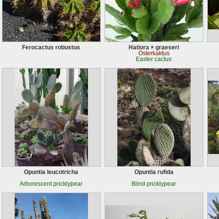
Ferocactus robustus
Hatiora × graeseri
Osterkaktus
Easter cactus
Opuntia leucotricha
Opuntia rufida
Arborescent pricklypear
Blind pricklypear