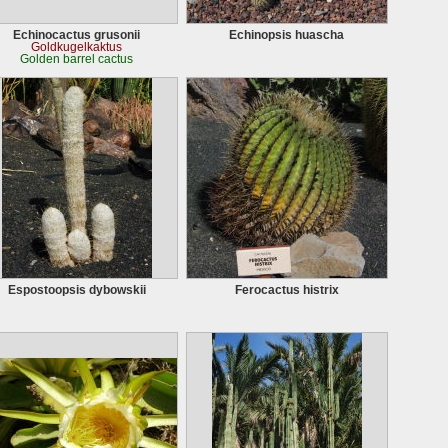
Echinocactus grusonii
Echinopsis huascha
Goldkugelkaktus
Golden barrel cactus
Espostoopsis dybowskii
Ferocactus histrix