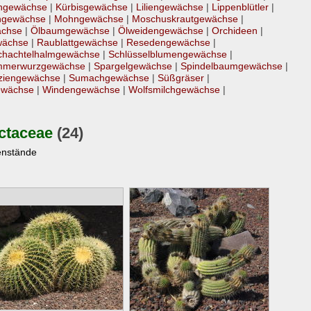
ngewächse
|
Kürbisgewächse
|
Liliengewächse
|
Lippenblütler
|
ngewächse
|
Mohngewächse
|
Moschuskrautgewächse
|
ächse
|
Ölbaumgewächse
|
Ölweidengewächse
|
Orchideen
|
wächse
|
Raublattgewächse
|
Resedengewächse
|
chachtelhalmgewächse
|
Schlüsselblumengewächse
|
merwurzgewächse
|
Spargelgewächse
|
Spindelbaumgewächse
|
itziengewächse
|
Sumachgewächse
|
Süßgräser
|
ewächse
|
Windengewächse
|
Wolfsmilchgewächse
|
ctaceae
(24)
enstände