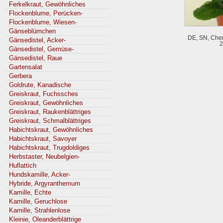
Ferkelkraut, Gewöhnliches
Flockenblume, Perücken-
Flockenblume, Wiesen-
Gänseblümchen
DE, SN, Chem
Gänsedistel, Acker-
2
Gänsedistel, Gemüse-
Gänsedistel, Raue
Gartensalat
Gerbera
Goldrute, Kanadische
Greiskraut, Fuchssches
Greiskraut, Gewöhnliches
Greiskraut, Raukenblättriges
Greiskraut, Schmalblättriges
Habichtskraut, Gewöhnliches
Habichtskraut, Savoyer
Habichtskraut, Trugdoldiges
Herbstaster, Neubelgien-
Huflattich
Hundskamille, Acker-
Hybride, Argyranthemum
Kamille, Echte
Kamille, Geruchlose
Kamille, Strahlenlose
Kleinie, Oleanderblättrige