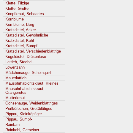
Klette, Filzige
Klette, Große
Knopfkraut, Behaartes
Kornblume
Kornblume, Berg-
Kratzdistel, Acker-
Kratzdistel, Gewöhnliche
Kratzdistel, Kohl-
Kratzdistel, Sumpf-
Kratzdistel, Verschiedenblättrige
Kugeldistel, Drüsenlose
Lattich, Stachel-
Löwenzahn
Mädchenauge, Scheinquirl-
Mauerlattich
Mausohrhabichtskraut, Kleines
Mausohrhabichtskraut,
Orangerotes
Mutterkraut
Ochsenauge, Weidenblättriges
Perlkörbchen, Großblütiges
Pippau, Kleinköpfiger
Pippau, Sumpf-
Rainfarn
Rainkohl, Gemeiner