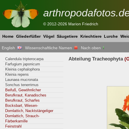
arthropodafotos.d
© 2012-2026 Marion Friedrich
Home
Gliederfüßer
Vögel
Säugetiere
Kriechtiere
Lurche
Weic
English
Wissenschaftliche Namen
Nach oben
Abteilung Tracheophyta
(G
Calendula tripterocarpa
Farfugium japonicum
Kleinia cephalophora
Kleinia repens
Launaea mucronata
Sonchus tenerrimus
Beifuß, Gewöhnlicher
Berufkraut, Kanadisches
Berufkraut, Scharfes
Bocksbart, Wiesen-
Dornlattich, Nacktstängeliger
Dornlattich, Strauch-
Färberkamille
Feinstrahl