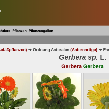
e
htiere
Pflanzen
Pflanzengallen
efäßpflanzen)
➔ Ordnung Asterales
(Asternartige)
➔ Fam
Gerbera sp.
L.
Gerbera
Gerbera