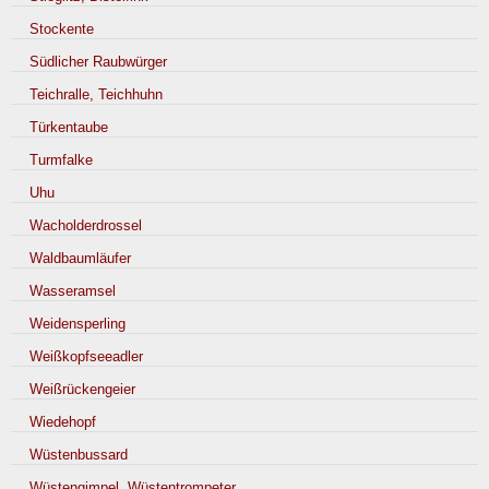
Stockente
Südlicher Raubwürger
Teichralle, Teichhuhn
Türkentaube
Turmfalke
Uhu
Wacholderdrossel
Waldbaumläufer
Wasseramsel
Weidensperling
Weißkopfseeadler
Weißrückengeier
Wiedehopf
Wüstenbussard
Wüstengimpel, Wüstentrompeter