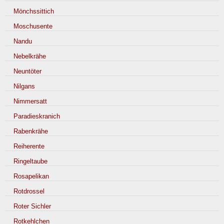
Mönchssittich
Moschusente
Nandu
Nebelkrähe
Neuntöter
Nilgans
Nimmersatt
Paradieskranich
Rabenkrähe
Reiherente
Ringeltaube
Rosapelikan
Rotdrossel
Roter Sichler
Rotkehlchen