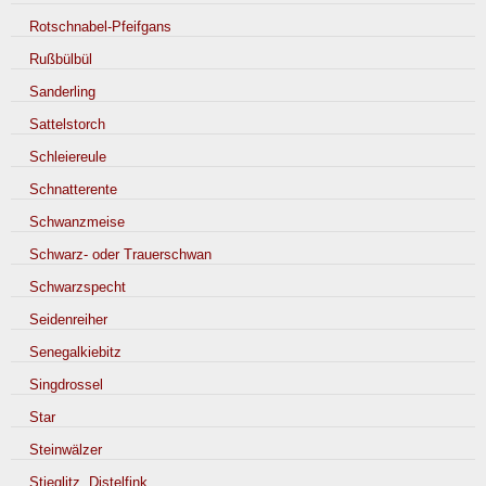
Rotschnabel-Pfeifgans
Rußbülbül
Sanderling
Sattelstorch
Schleiereule
Schnatterente
Schwanzmeise
Schwarz- oder Trauerschwan
Schwarzspecht
Seidenreiher
Senegalkiebitz
Singdrossel
Star
Steinwälzer
Stieglitz, Distelfink