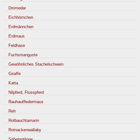
Dromedar
Eichhörnchen
Erdmännchen
Erdmaus
Feldhase
Fuchsmanguste
Gewöhnliches Stachelschwein
Giraffe
Katta
Nilpferd, Flusspferd
Rauhautfledermaus
Reh
Rotbauchtamarin
Rotnackenwallaby
Säbelantilope