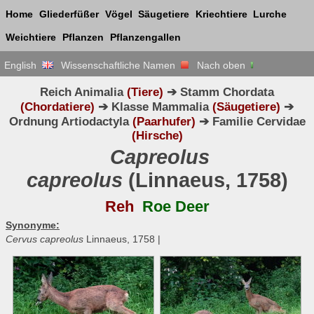
Home
Gliederfüßer
Vögel
Säugetiere
Kriechtiere
Lurche
Weichtiere
Pflanzen
Pflanzengallen
English
Wissenschaftliche Namen
Nach oben
Reich Animalia
(Tiere)
➔ Stamm Chordata
(Chordatiere)
➔ Klasse Mammalia
(Säugetiere)
➔
Ordnung Artiodactyla
(Paarhufer)
➔ Familie Cervidae
(Hirsche)
Capreolus
capreolus
(Linnaeus, 1758)
Reh
Roe Deer
Synonyme:
Cervus capreolus
Linnaeus, 1758 |