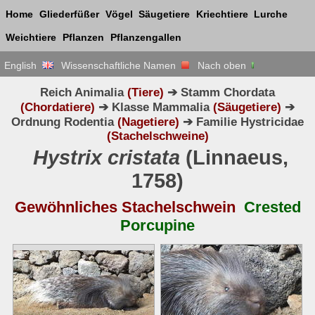
Home
Gliederfüßer
Vögel
Säugetiere
Kriechtiere
Lurche
Weichtiere
Pflanzen
Pflanzengallen
English
Wissenschaftliche Namen
Nach oben
Reich Animalia
(Tiere)
➔ Stamm Chordata
(Chordatiere)
➔ Klasse Mammalia
(Säugetiere)
➔
Ordnung Rodentia
(Nagetiere)
➔ Familie Hystricidae
(Stachelschweine)
Hystrix cristata
(Linnaeus,
1758)
Gewöhnliches Stachelschwein
Crested
Porcupine