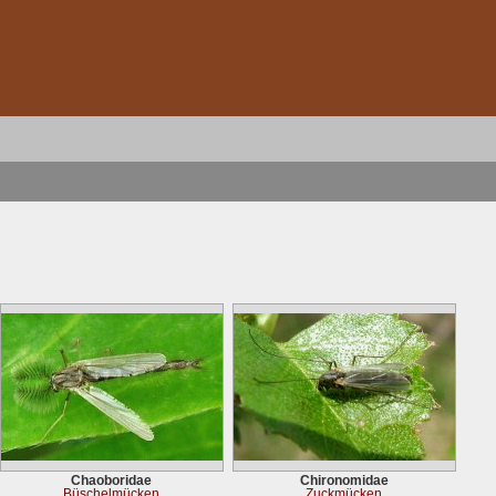
Chaoboridae
Chironomidae
Büschelmücken
Zuckmücken