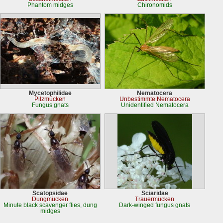
Phantom midges
Chironomids
Mycetophilidae
Nematocera
Pilzmücken
Unbestimmte Nematocera
Fungus gnats
Unidentified Nematocera
Scatopsidae
Sciaridae
Dungmücken
Trauermücken
Minute black scavenger flies, dung
Dark-winged fungus gnats
midges