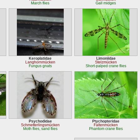
March flies
Gall midges
Keroplatidae
Limoniidae
Langhornmücken
Stelzmücken
Fungus gnats
Short-palped crane flies
Psychodidae
Ptychopteridae
Schmetterlingsmücken
Faltenmücken
Moth flies, sand flies
Phantom crane flies