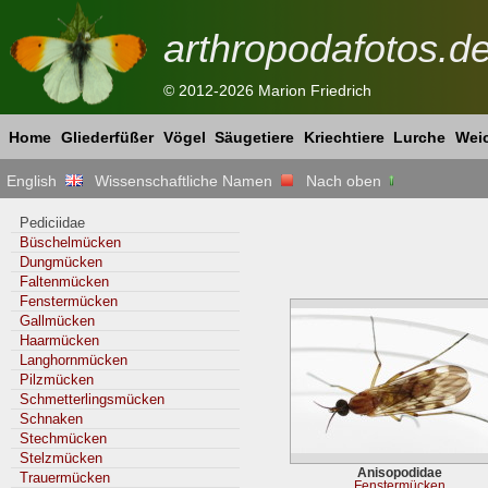
arthropodafotos.d
© 2012-2026 Marion Friedrich
Home
Gliederfüßer
Vögel
Säugetiere
Kriechtiere
Lurche
Weic
English
Wissenschaftliche Namen
Nach oben
Pediciidae
Büschelmücken
Dungmücken
Faltenmücken
Fenstermücken
Gallmücken
Haarmücken
Langhornmücken
Pilzmücken
Schmetterlingsmücken
Schnaken
Stechmücken
Stelzmücken
Anisopodidae
Trauermücken
Fenstermücken