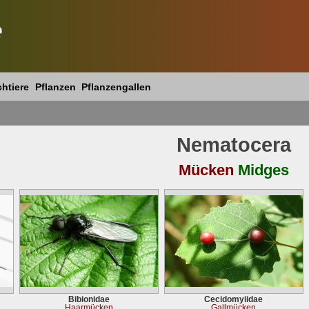
e
htiere
Pflanzen
Pflanzengallen
Nematocera
Mücken
Midges
Bibionidae
Cecidomyiidae
Haarmücken
Gallmücken