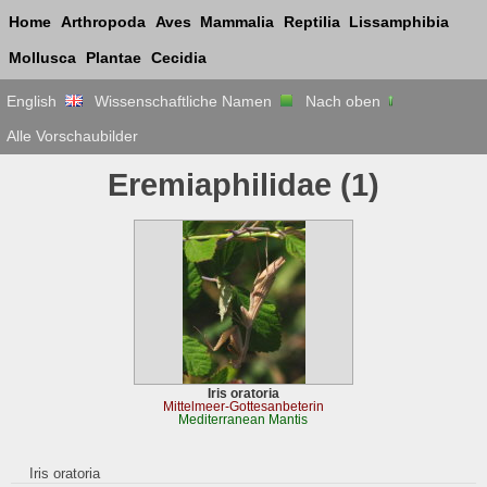
Home
Arthropoda
Aves
Mammalia
Reptilia
Lissamphibia
Mollusca
Plantae
Cecidia
English
Wissenschaftliche Namen
Nach oben
Alle Vorschaubilder
Eremiaphilidae
(1)
Iris oratoria
Mittelmeer-Gottesanbeterin
Mediterranean Mantis
Iris oratoria