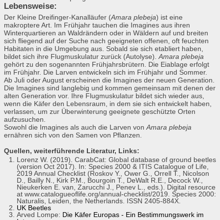
Lebensweise:
Der Kleine Dreifinger-Kanalläufer (
Amara plebeja
) ist eine
makroptere Art. Im Frühjahr tauchen die Imagines aus ihren
Winterquartieren an Waldrändern oder in Wäldern auf und breiten
sich fliegend auf der Suche nach geeigneten offenen, oft feuchten
Habitaten in die Umgebung aus. Sobald sie sich etabliert haben,
bildet sich ihre Flugmuskulatur zurück (Autolyse).
Amara plebeja
gehört zu den sogenannten Frühjahrsbrütern. Die Eiablage erfolgt
im Frühjahr. Die Larven entwickeln sich im Frühjahr und Sommer.
Ab Juli oder August erscheinen die Imagines der neuen Generation.
Die Imagines sind langlebig und kommen gemeinsam mit denen der
alten Generation vor. Ihre Flugmuskulatur bildet sich wieder aus,
wenn die Käfer den Lebensraum, in dem sie sich entwickelt haben,
verlassen, um zur Überwinterung geeignete geschützte Orten
aufzusuchen.
Sowohl die Imagines als auch die Larven von
Amara plebeja
ernähren sich von den Samen von Pflanzen.
Quellen, weiterführende Literatur, Links:
Lorenz W. (2019). CarabCat: Global database of ground beetles
(version Oct 2017). In: Species 2000 & ITIS Catalogue of Life,
2019 Annual Checklist (Roskov Y., Ower G., Orrell T., Nicolson
D., Bailly N., Kirk P.M., Bourgoin T., DeWalt R.E., Decock W.,
Nieukerken E. van, Zarucchi J., Penev L., eds.). Digital resource
at www.catalogueoflife.org/annual-checklist/2019. Species 2000:
Naturalis, Leiden, the Netherlands. ISSN 2405-884X.
UK Beetles
Arved Lompe:
Die Käfer Europas - Ein Bestimmungswerk im