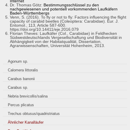
Internet
Dr. Thomas Götz:
Bestimmungsschlüssel zu den
nachgewiesenen und potentiell vorkommenden Laufkäfern
Baden-Württembergs
Venn, S. (2016). To fly or not to fly: Factors influencing the flight
capacity of carabid beetles (Coleoptera: Carabidae). Eur. J.
Entomol., 113, Article 587-600.
https://doi.org/10.14411/eje.2016.079
Florian Theves: Laufkäfer (Col., Carabidae) in Feldhecken
Südwestdeutschlands Vergesellschaftung und Biodiversität in
Abhängigkeit von der Habitatqualität, Dissertation,
Agrarwissenschaften, Universität Hohenheim, 2013.
Agonum sp.
Calomera littoralis
Carabus banonii
Carabus sp.
Nebria brevicollis/salina
Percus plicatus
Trechus obtusus/quadristriatus
Ähnlicher Kanalläufer