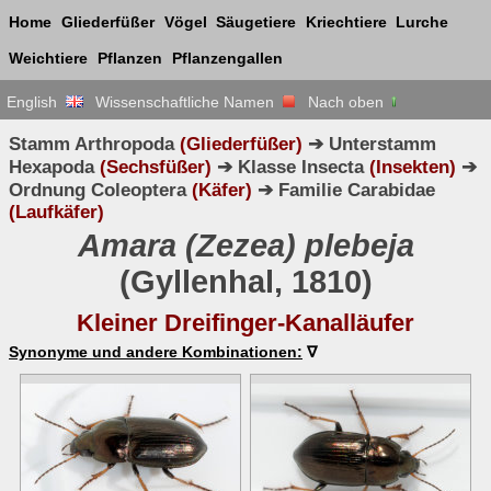
Home
Gliederfüßer
Vögel
Säugetiere
Kriechtiere
Lurche
Weichtiere
Pflanzen
Pflanzengallen
English
Wissenschaftliche Namen
Nach oben
Stamm Arthropoda
(Gliederfüßer)
➔ Unterstamm
Hexapoda
(Sechsfüßer)
➔ Klasse Insecta
(Insekten)
➔
Ordnung Coleoptera
(Käfer)
➔ Familie Carabidae
(Laufkäfer)
Amara (Zezea) plebeja
(Gyllenhal, 1810)
Kleiner Dreifinger-Kanalläufer
Synonyme und andere Kombinationen:
∇