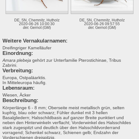
DE, SN, Chemnitz, Hutholz
DE, SN, Chemnitz, Hutholz
2020-06-26 10:00:30
2020-06-26 09:57:55
det.
Gernot (GM)
det.
Gernot (GM)
Weitere Vernakularnamen:
Dreifingriger Kamelläufer
Einordnung:
Amara plebeja
gehört zur Unterfamilie Pterostichinae, Tribus
Zabrini.
Verbreitung:
Europa, Ostpaläarktis.
In Mitteleuropa häufig.
Lebensraum:
Wiesen, Äcker
Beschreibung:
Körperlänge 6 - 8 mm; Oberseite meist metallisch grün, selten
kupfrig, blau oder schwarz; Fühler dunkel mit 3 hellen
Basalgliedern; Halsschildbasis auf ganzer Breite punktiert und
neben den Hinterwinkeln verflacht; Vorderwinkel des Halsschildes
stark zugespitzt und deutlich über den Halsschildvorderrand
vorragend; Schenkel schwarz, Schienen gelb; Endzahn der
Vorderschienen dreispitzig.