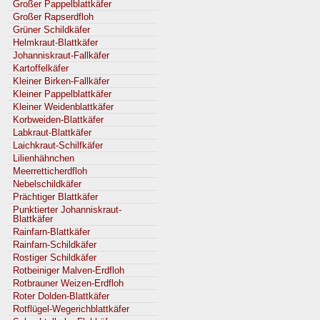
Großer Pappelblattkäfer
Großer Rapserdfloh
Grüner Schildkäfer
Helmkraut-Blattkäfer
Johanniskraut-Fallkäfer
Kartoffelkäfer
Kleiner Birken-Fallkäfer
Kleiner Pappelblattkäfer
Kleiner Weidenblattkäfer
Korbweiden-Blattkäfer
Labkraut-Blattkäfer
Laichkraut-Schilfkäfer
Lilienhähnchen
Meerretticherdfloh
Nebelschildkäfer
Prächtiger Blattkäfer
Punktierter Johanniskraut-
Blattkäfer
Rainfarn-Blattkäfer
Rainfarn-Schildkäfer
Rostiger Schildkäfer
Rotbeiniger Malven-Erdfloh
Rotbrauner Weizen-Erdfloh
Roter Dolden-Blattkäfer
Rotflügel-Wegerichblattkäfer