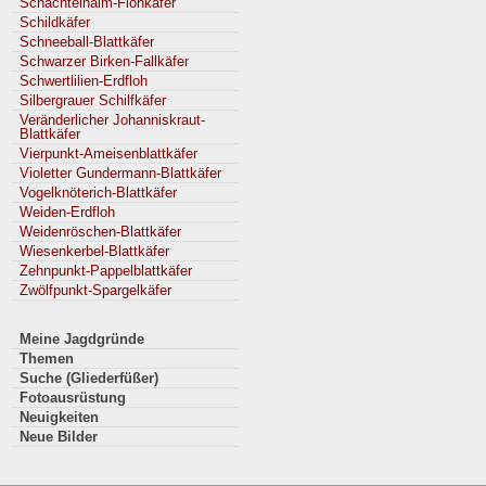
Schachtelhalm-Flohkäfer
Schildkäfer
Schneeball-Blattkäfer
Schwarzer Birken-Fallkäfer
Schwertlilien-Erdfloh
Silbergrauer Schilfkäfer
Veränderlicher Johanniskraut-
Blattkäfer
Vierpunkt-Ameisenblattkäfer
Violetter Gundermann-Blattkäfer
Vogelknöterich-Blattkäfer
Weiden-Erdfloh
Weidenröschen-Blattkäfer
Wiesenkerbel-Blattkäfer
Zehnpunkt-Pappelblattkäfer
Zwölfpunkt-Spargelkäfer
Meine Jagdgründe
Themen
Suche (Gliederfüßer)
Fotoausrüstung
Neuigkeiten
Neue Bilder