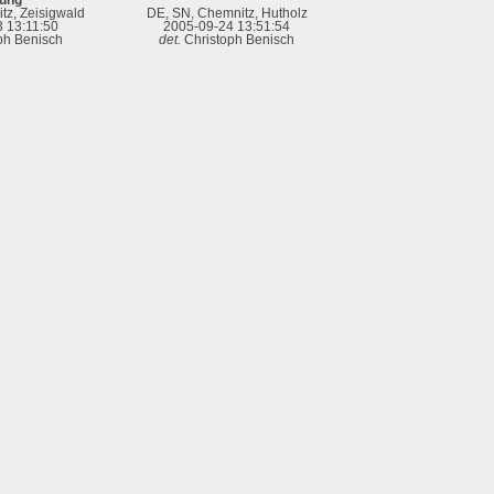
tz, Zeisigwald
DE, SN, Chemnitz, Hutholz
 13:11:50
2005-09-24 13:51:54
ph Benisch
det.
Christoph Benisch