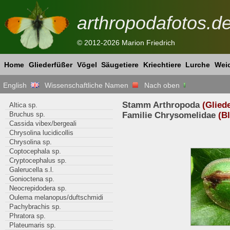
arthropodafotos.d
© 2012-2026 Marion Friedrich
Home
Gliederfüßer
Vögel
Säugetiere
Kriechtiere
Lurche
Weic
English
Wissenschaftliche Namen
Nach oben
Stamm Arthropoda
(Glied
Altica sp.
Bruchus sp.
Familie Chrysomelidae
(Bl
Cassida vibex/bergeali
Chrysolina lucidicollis
Chrysolina sp.
Coptocephala sp.
Cryptocephalus sp.
Galerucella s.l.
Gonioctena sp.
Neocrepidodera sp.
Oulema melanopus/duftschmidi
Pachybrachis sp.
Phratora sp.
Plateumaris sp.