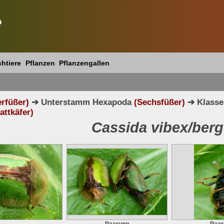
e
htiere
Pflanzen
Pflanzengallen
erfüßer)
➔ Unterstamm Hexapoda
(Sechsfüßer)
➔ Klasse
attkäfer)
Cassida vibex/berg
Paarung
Paar