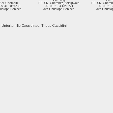
SN, Chemnitz
DE, SN, Chemnitz, Zeisigwald
DE, SN, Chemni
05-31 10:50:39
2010-06-13 13:11:21
2010-06-13
ristoph Benisch
det.
Christoph Benisch
det.
Christo
 Unterfamilie Cassidinae, Tribus Cassidini.