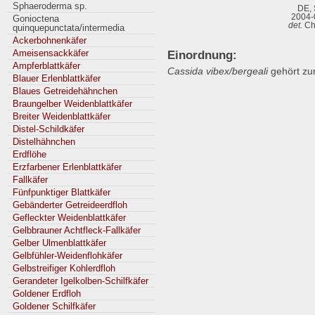
Sphaeroderma sp.
DE, 
2004-
Gonioctena
det.
Ch
quinquepunctata/intermedia
Ackerbohnenkäfer
Ameisensackkäfer
Einordnung:
Ampferblattkäfer
Cassida vibex/bergeali
gehört zur
Blauer Erlenblattkäfer
Blaues Getreidehähnchen
Braungelber Weidenblattkäfer
Breiter Weidenblattkäfer
Distel-Schildkäfer
Distelhähnchen
Erdflöhe
Erzfarbener Erlenblattkäfer
Fallkäfer
Fünfpunktiger Blattkäfer
Gebänderter Getreideerdfloh
Gefleckter Weidenblattkäfer
Gelbbrauner Achtfleck-Fallkäfer
Gelber Ulmenblattkäfer
Gelbfühler-Weidenflohkäfer
Gelbstreifiger Kohlerdfloh
Gerandeter Igelkolben-Schilfkäfer
Goldener Erdfloh
Goldener Schilfkäfer