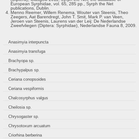
European Syrphidae, vol. 65, 285 pp., Syrph the Net
publications, Dublin.
Menno Reemer, Willem Renema, Wouter van Steenis, Theo
Zeegers, Aat Barendregt, John T. Smit, Mark P. van Veen,
Jeroen van Steenis, Laurens van der Leij: De Nederlandse
Zweefvliegen (Diptera: Syrphidae), Nederlandse Fauna 8, 2009.
Anasimyia interpuncta
Anasimyia transfuga
Brachyopa sp.
Brachypalpus sp.
Ceriana conopsoides
Ceriana vespiformis
Chalcosyrphus valgus
Cheilosia sp.
Chrysogaster sp.
Chrysotoxum arcuatum
Criorhina berberina