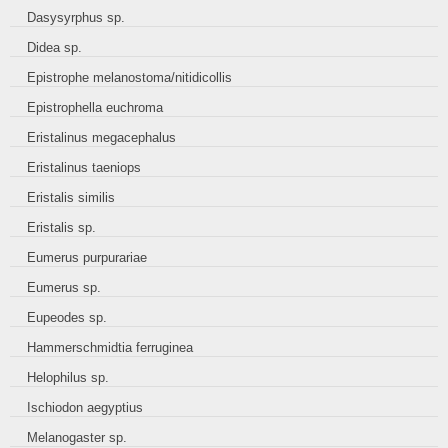
Dasysyrphus sp.
Didea sp.
Epistrophe melanostoma/nitidicollis
Epistrophella euchroma
Eristalinus megacephalus
Eristalinus taeniops
Eristalis similis
Eristalis sp.
Eumerus purpurariae
Eumerus sp.
Eupeodes sp.
Hammerschmidtia ferruginea
Helophilus sp.
Ischiodon aegyptius
Melanogaster sp.