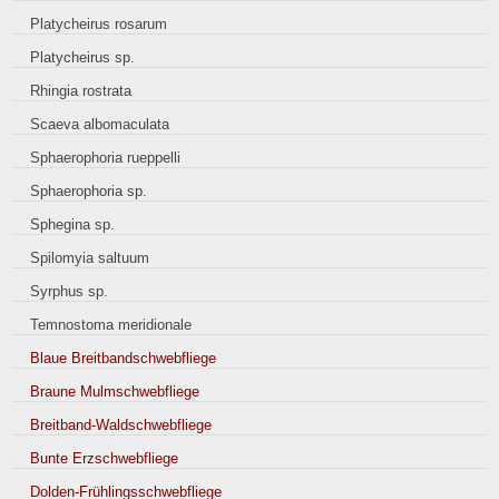
Platycheirus rosarum
Platycheirus sp.
Rhingia rostrata
Scaeva albomaculata
Sphaerophoria rueppelli
Sphaerophoria sp.
Sphegina sp.
Spilomyia saltuum
Syrphus sp.
Temnostoma meridionale
Blaue Breitbandschwebfliege
Braune Mulmschwebfliege
Breitband-Waldschwebfliege
Bunte Erzschwebfliege
Dolden-Frühlingsschwebfliege