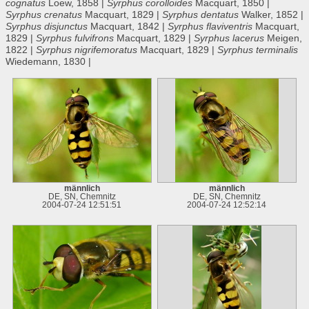
cognatus
Loew, 1858 |
Syrphus corolloides
Macquart, 1850 |
Syrphus crenatus
Macquart, 1829 |
Syrphus dentatus
Walker, 1852 |
Syrphus disjunctus
Macquart, 1842 |
Syrphus flaviventris
Macquart,
1829 |
Syrphus fulvifrons
Macquart, 1829 |
Syrphus lacerus
Meigen,
1822 |
Syrphus nigrifemoratus
Macquart, 1829 |
Syrphus terminalis
Wiedemann, 1830 |
männlich
männlich
DE, SN, Chemnitz
DE, SN, Chemnitz
2004-07-24 12:51:51
2004-07-24 12:52:14