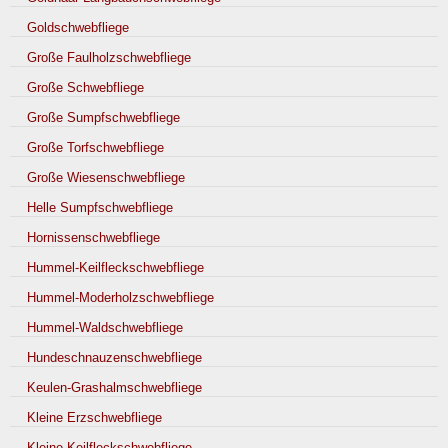
Goldschwebfliege
Große Faulholzschwebfliege
Große Schwebfliege
Große Sumpfschwebfliege
Große Torfschwebfliege
Große Wiesenschwebfliege
Helle Sumpfschwebfliege
Hornissenschwebfliege
Hummel-Keilfleckschwebfliege
Hummel-Moderholzschwebfliege
Hummel-Waldschwebfliege
Hundeschnauzenschwebfliege
Keulen-Grashalmschwebfliege
Kleine Erzschwebfliege
Kleine Keilfleckschwebfliege