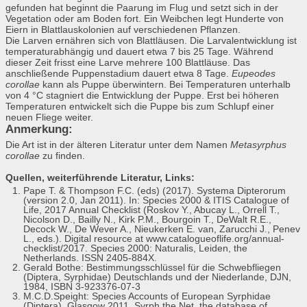
gefunden hat beginnt die Paarung im Flug und setzt sich in der
Vegetation oder am Boden fort. Ein Weibchen legt Hunderte von
Eiern in Blattlauskolonien auf verschiedenen Pflanzen.
Die Larven ernähren sich von Blattläusen. Die Larvalentwicklung ist
temperaturabhängig und dauert etwa 7 bis 25 Tage. Während
dieser Zeit frisst eine Larve mehrere 100 Blattläuse. Das
anschließende Puppenstadium dauert etwa 8 Tage.
Eupeodes
corollae
kann als Puppe überwintern. Bei Temperaturen unterhalb
von 4 °C stagniert die Entwicklung der Puppe. Erst bei höheren
Temperaturen entwickelt sich die Puppe bis zum Schlupf einer
neuen Fliege weiter.
Anmerkung:
Die Art ist in der älteren Literatur unter dem Namen
Metasyrphus
corollae
zu finden.
Quellen, weiterführende Literatur, Links:
Pape T. & Thompson F.C. (eds) (2017). Systema Dipterorum
(version 2.0, Jan 2011). In: Species 2000 & ITIS Catalogue of
Life, 2017 Annual Checklist (Roskov Y., Abucay L., Orrell T.,
Nicolson D., Bailly N., Kirk P.M., Bourgoin T., DeWalt R.E.,
Decock W., De Wever A., Nieukerken E. van, Zarucchi J., Penev
L., eds.). Digital resource at www.catalogueoflife.org/annual-
checklist/2017. Species 2000: Naturalis, Leiden, the
Netherlands. ISSN 2405-884X.
Gerald Bothe: Bestimmungsschlüssel für die Schwebfliegen
(Diptera, Syrphidae) Deutschlands und der Niederlande, DJN,
1984, ISBN 3-923376-07-3
M.C.D.Speight: Species Accounts of European Syrphidae
(Diptera), Glasgow 2011, Syrph the Net, the database of