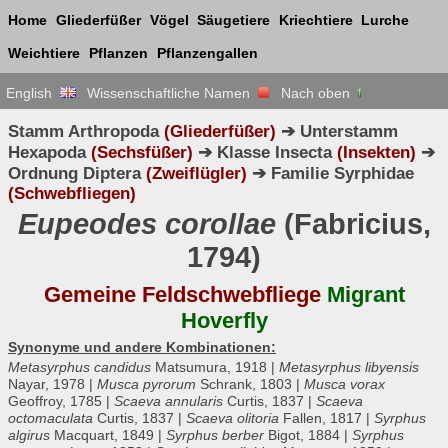
Home
Gliederfüßer
Vögel
Säugetiere
Kriechtiere
Lurche
Weichtiere
Pflanzen
Pflanzengallen
English
Wissenschaftliche Namen
Nach oben
Stamm Arthropoda
(Gliederfüßer)
➔ Unterstamm
Hexapoda
(Sechsfüßer)
➔ Klasse Insecta
(Insekten)
➔
Ordnung Diptera
(Zweiflügler)
➔ Familie Syrphidae
(Schwebfliegen)
Eupeodes corollae
(Fabricius,
1794)
Gemeine Feldschwebfliege
Migrant
Hoverfly
Synonyme und andere Kombinationen:
Metasyrphus candidus
Matsumura, 1918 |
Metasyrphus libyensis
Nayar, 1978 |
Musca pyrorum
Schrank, 1803 |
Musca vorax
Geoffroy, 1785 |
Scaeva annularis
Curtis, 1837 |
Scaeva
octomaculata
Curtis, 1837 |
Scaeva olitoria
Fallen, 1817 |
Syrphus
algirus
Macquart, 1849 |
Syrphus berber
Bigot, 1884 |
Syrphus