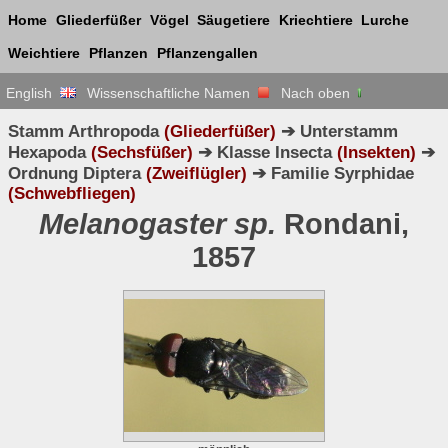
Home
Gliederfüßer
Vögel
Säugetiere
Kriechtiere
Lurche
Weichtiere
Pflanzen
Pflanzengallen
English
Wissenschaftliche Namen
Nach oben
Stamm Arthropoda
(Gliederfüßer)
➔ Unterstamm
Hexapoda
(Sechsfüßer)
➔ Klasse Insecta
(Insekten)
➔
Ordnung Diptera
(Zweiflügler)
➔ Familie Syrphidae
(Schwebfliegen)
Melanogaster sp.
Rondani,
1857