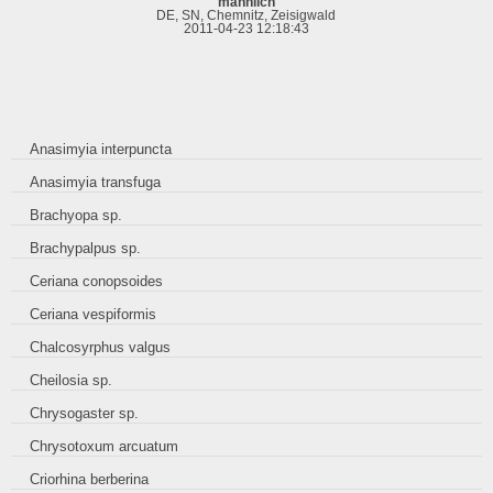
männlich
DE, SN, Chemnitz, Zeisigwald
2011-04-23 12:18:43
Anasimyia interpuncta
Anasimyia transfuga
Brachyopa sp.
Brachypalpus sp.
Ceriana conopsoides
Ceriana vespiformis
Chalcosyrphus valgus
Cheilosia sp.
Chrysogaster sp.
Chrysotoxum arcuatum
Criorhina berberina