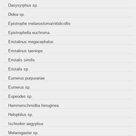
Dasysyrphus sp.
Didea sp.
Epistrophe melanostoma/nitidicollis
Epistrophella euchroma
Eristalinus megacephalus
Eristalinus taeniops
Eristalis similis
Eristalis sp.
Eumerus purpurariae
Eumerus sp.
Eupeodes sp.
Hammerschmidtia ferruginea
Helophilus sp.
Ischiodon aegyptius
Melanogaster sp.