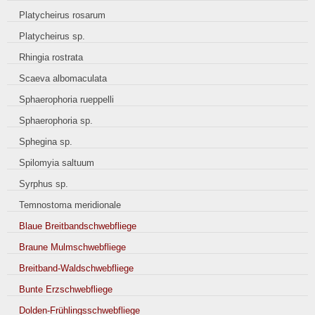
Platycheirus rosarum
Platycheirus sp.
Rhingia rostrata
Scaeva albomaculata
Sphaerophoria rueppelli
Sphaerophoria sp.
Sphegina sp.
Spilomyia saltuum
Syrphus sp.
Temnostoma meridionale
Blaue Breitbandschwebfliege
Braune Mulmschwebfliege
Breitband-Waldschwebfliege
Bunte Erzschwebfliege
Dolden-Frühlingsschwebfliege