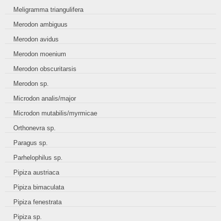
Meligramma triangulifera
Merodon ambiguus
Merodon avidus
Merodon moenium
Merodon obscuritarsis
Merodon sp.
Microdon analis/major
Microdon mutabilis/myrmicae
Orthonevra sp.
Paragus sp.
Parhelophilus sp.
Pipiza austriaca
Pipiza bimaculata
Pipiza fenestrata
Pipiza sp.