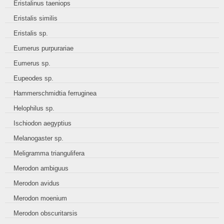
Eristalinus taeniops
Eristalis similis
Eristalis sp.
Eumerus purpurariae
Eumerus sp.
Eupeodes sp.
Hammerschmidtia ferruginea
Helophilus sp.
Ischiodon aegyptius
Melanogaster sp.
Meligramma triangulifera
Merodon ambiguus
Merodon avidus
Merodon moenium
Merodon obscuritarsis