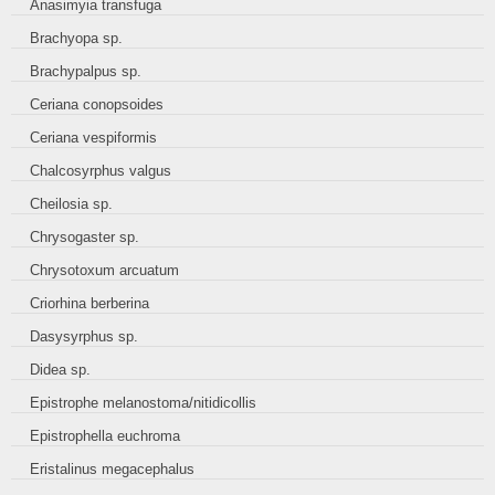
Anasimyia transfuga
Brachyopa sp.
Brachypalpus sp.
Ceriana conopsoides
Ceriana vespiformis
Chalcosyrphus valgus
Cheilosia sp.
Chrysogaster sp.
Chrysotoxum arcuatum
Criorhina berberina
Dasysyrphus sp.
Didea sp.
Epistrophe melanostoma/nitidicollis
Epistrophella euchroma
Eristalinus megacephalus