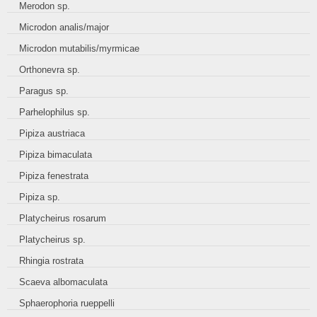
Merodon sp.
Microdon analis/major
Microdon mutabilis/myrmicae
Orthonevra sp.
Paragus sp.
Parhelophilus sp.
Pipiza austriaca
Pipiza bimaculata
Pipiza fenestrata
Pipiza sp.
Platycheirus rosarum
Platycheirus sp.
Rhingia rostrata
Scaeva albomaculata
Sphaerophoria rueppelli