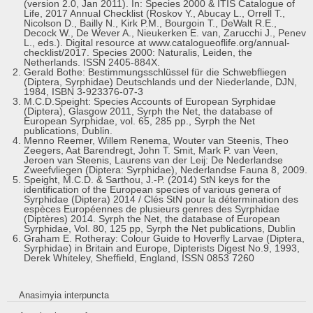
(version 2.0, Jan 2011). In: Species 2000 & ITIS Catalogue of
Life, 2017 Annual Checklist (Roskov Y., Abucay L., Orrell T.,
Nicolson D., Bailly N., Kirk P.M., Bourgoin T., DeWalt R.E.,
Decock W., De Wever A., Nieukerken E. van, Zarucchi J., Penev
L., eds.). Digital resource at www.catalogueoflife.org/annual-
checklist/2017. Species 2000: Naturalis, Leiden, the
Netherlands. ISSN 2405-884X.
Gerald Bothe: Bestimmungsschlüssel für die Schwebfliegen
(Diptera, Syrphidae) Deutschlands und der Niederlande, DJN,
1984, ISBN 3-923376-07-3
M.C.D.Speight: Species Accounts of European Syrphidae
(Diptera), Glasgow 2011, Syrph the Net, the database of
European Syrphidae, vol. 65, 285 pp., Syrph the Net
publications, Dublin.
Menno Reemer, Willem Renema, Wouter van Steenis, Theo
Zeegers, Aat Barendregt, John T. Smit, Mark P. van Veen,
Jeroen van Steenis, Laurens van der Leij: De Nederlandse
Zweefvliegen (Diptera: Syrphidae), Nederlandse Fauna 8, 2009.
Speight, M.C.D. & Sarthou, J.-P. (2014) StN keys for the
identification of the European species of various genera of
Syrphidae (Diptera) 2014 / Clés StN pour la détermination des
espèces Européennes de plusieurs genres des Syrphidae
(Diptères) 2014. Syrph the Net, the database of European
Syrphidae, Vol. 80, 125 pp, Syrph the Net publications, Dublin
Graham E. Rotheray: Colour Guide to Hoverfly Larvae (Diptera,
Syrphidae) in Britain and Europe, Dipterists Digest No.9, 1993,
Derek Whiteley, Sheffield, England, ISSN 0853 7260
Anasimyia interpuncta