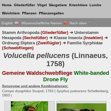
Home
Gliederfüßer
Vögel
Säugetiere
Kriechtiere
Lurche
Weichtiere
Pflanzen
Pflanzengallen
English
Wissenschaftliche Namen
Nach oben
Stamm Arthropoda
(Gliederfüßer)
➔ Unterstamm
Hexapoda
(Sechsfüßer)
➔ Klasse Insecta
(Insekten)
➔
Ordnung Diptera
(Zweiflügler)
➔ Familie Syrphidae
(Schwebfliegen)
Volucella pellucens
(Linnaeus,
1758)
Gemeine Waldschwebfliege
White-banded
Drone Fly
Synonyme und andere Kombinationen:
Conops dryaphilus
Scopoli, 1763 |
Syrphus putescens
Schellenberg,
1803 |