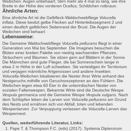
Weibchen: Augen unbehaart; Stirn mehr als 4 mal so lang, wie ihre
Breite in der Höhe des vorderen Ocellus; Schildchen rotbraun.
Ähnliche Arten:
Eine ähnliche Art ist die Gelbfleck-Waldschwebfliege
Volucella
inflata
. Diese besitzt gelbe Flecken auf Hinterleibssegment 2 und
einen deutlich gelblichen Seitenrand der Brust. Die Augen der
Weibchen sind behaart.
Lebensweise:
Die Gemeine Waldschwebfliege
Volucella pellucens
fliegt in einer
Generation von Mai bis September. Die Imagines besuchen die
Blüten einer breiten Palette von niedrig wachsenden Pflanzen,
Sträuchern und Bäumen. Sie sitzen gern auf Blättern in der Sonne.
Die Männchen sind gute Flieger, die bei Sonnenschein lange in
etwa 2 m Höhe in der Luft schweben. Sie verteidigen ihr Territorium
und verjagen männliche Artgenossen und andere Insekten.
Volucella
-Weibchen lokalisieren die Nester ihrer Wirte anhand des
Nestgeruchs mithilfe von Geruchsrezeptoren an den Fühlern. Die
Weibchen legen etwa 60 Eier in die unterirdischen Nester von
sozialen Faltenwespen. Bekannte Wirte sind die Deutsche Wespe
Vespula germanica
und die Gemeine Wespe
Vespula vulgaris
. Nach
dem Schlüpfen leben die Larven von
Volucella pellucens
am Grund
des Nests und ernähren sich von Abfall, toten und lebenden
Wespenlarven. Zur Verpuppung verlassen die
Volucella
-Larven das
Wespennest.
Quellen, weiterführende Literatur, Links:
Pape T. & Thompson F.C. (eds) (2017). Systema Dipterorum