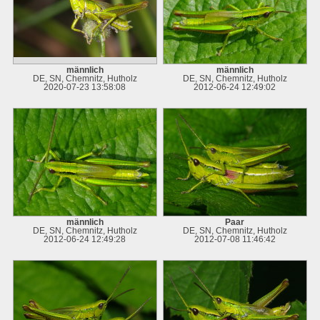
männlich
männlich
DE, SN, Chemnitz, Hutholz
DE, SN, Chemnitz, Hutholz
2020-07-23 13:58:08
2012-06-24 12:49:02
männlich
Paar
DE, SN, Chemnitz, Hutholz
DE, SN, Chemnitz, Hutholz
2012-06-24 12:49:28
2012-07-08 11:46:42