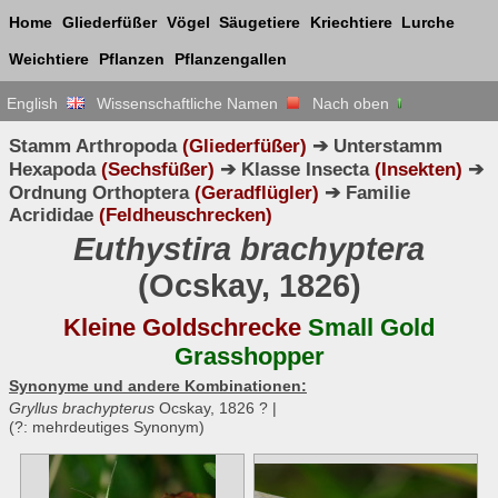
Home
Gliederfüßer
Vögel
Säugetiere
Kriechtiere
Lurche
Weichtiere
Pflanzen
Pflanzengallen
English
Wissenschaftliche Namen
Nach oben
Stamm Arthropoda
(Gliederfüßer)
➔ Unterstamm
Hexapoda
(Sechsfüßer)
➔ Klasse Insecta
(Insekten)
➔
Ordnung Orthoptera
(Geradflügler)
➔ Familie
Acrididae
(Feldheuschrecken)
Euthystira brachyptera
(Ocskay, 1826)
Kleine Goldschrecke
Small Gold
Grasshopper
Synonyme und andere Kombinationen:
Gryllus brachypterus
Ocskay, 1826 ? |
(?: mehrdeutiges Synonym)