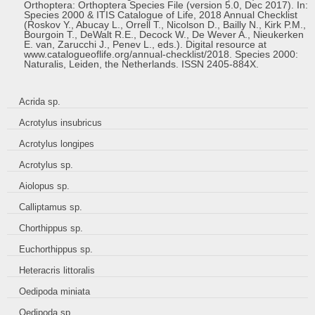
Orthoptera: Orthoptera Species File (version 5.0, Dec 2017). In:
Species 2000 & ITIS Catalogue of Life, 2018 Annual Checklist
(Roskov Y., Abucay L., Orrell T., Nicolson D., Bailly N., Kirk P.M.,
Bourgoin T., DeWalt R.E., Decock W., De Wever A., Nieukerken
E. van, Zarucchi J., Penev L., eds.). Digital resource at
www.catalogueoflife.org/annual-checklist/2018. Species 2000:
Naturalis, Leiden, the Netherlands. ISSN 2405-884X.
Acrida sp.
Acrotylus insubricus
Acrotylus longipes
Acrotylus sp.
Aiolopus sp.
Calliptamus sp.
Chorthippus sp.
Euchorthippus sp.
Heteracris littoralis
Oedipoda miniata
Oedipoda sp.