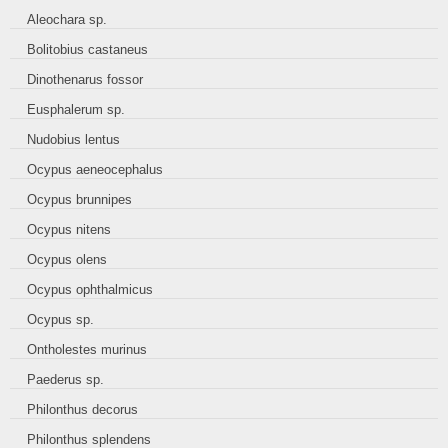
Aleochara sp.
Bolitobius castaneus
Dinothenarus fossor
Eusphalerum sp.
Nudobius lentus
Ocypus aeneocephalus
Ocypus brunnipes
Ocypus nitens
Ocypus olens
Ocypus ophthalmicus
Ocypus sp.
Ontholestes murinus
Paederus sp.
Philonthus decorus
Philonthus splendens