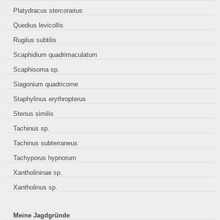
Platydracus stercorarius
Quedius levicollis
Rugilus subtilis
Scaphidium quadrimaculatum
Scaphisoma sp.
Siagonium quadricorne
Staphylinus erythropterus
Stenus similis
Tachinus sp.
Tachinus subterraneus
Tachyporus hypnorum
Xantholininae sp.
Xantholinus sp.
Meine Jagdgründe