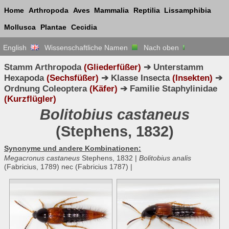
Home
Arthropoda
Aves
Mammalia
Reptilia
Lissamphibia
Mollusca
Plantae
Cecidia
English
Wissenschaftliche Namen
Nach oben
Stamm Arthropoda
(Gliederfüßer)
➔ Unterstamm
Hexapoda
(Sechsfüßer)
➔ Klasse Insecta
(Insekten)
➔
Ordnung Coleoptera
(Käfer)
➔ Familie Staphylinidae
(Kurzflügler)
Bolitobius castaneus
(Stephens, 1832)
Synonyme und andere Kombinationen:
Megacronus castaneus
Stephens, 1832 |
Bolitobius analis
(Fabricius, 1789) nec (Fabricius 1787) |