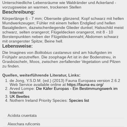
Unterschiedliche Lebensräume wie Waldränder und Ackerland -
vorzugsweise an warmen, trockenen Stellen
Beschreibung:
Körperlänge 6 - 7 mm; Oberseite glänzend; Kopf schwarz mit hellen
Mundwerkzeugen; Fühler mit einem hellen Endglied und hellen
Basalgliedern, dazwischenliegende Glieder dunkel; Halsschild meist
schwarz, selten orangerot; Flügeldecken orangerot, mit 8 - 10
Borstenpunkten neben der Flügeldeckennaht; Abdomen schwarz
mit orangeroter Spitze; Beine hell.
Lebensweise:
Die Imagines von
Bolitobius castaneus
sind am häufigsten im
Frühjahr anzutreffen. Die zoophage Art ist in der Bodenstreu, in
Grasbüscheln, Moos, zwischen zerfallender Vegetation und Pilzen
zu finden.
Quellen, weiterführende Literatur, Links:
de Jong, Y.S.D.M. (ed.) (2013) Fauna Europaea version 2.6.2
Web Service available online at
https://fauna-eu.org/
Arved Lompe:
Die Käfer Europas - Ein Bestimmungswerk im
Internet
UK Beetles
Nothern Ireland Priority Species:
Species list
Acidota cruentata
Aleochara ruficornis