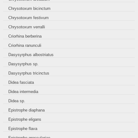
Chrysotoxum bicinctum
Chrysotoxum festivum
Chrysotoxum verralli
Criorhina berberina
Criorhina ranunculi
Dasysyrphus albostriatus
Dasysyrphus sp.
Dasysyrphus tricinctus
Didea fasciata
Didea intermedia
Didea sp.
Epistrophe diaphana
Epistrophe eligans
Epistrophe flava
Epistrophe grossulariae