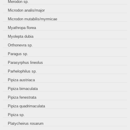
Merodon sp.
Microdon analis/major
Microdon mutabilis/myrmicae
Myathropa florea
Myolepta dubia
Orthonevra sp.
Paragus sp.
Parasyrphus lineolus
Parhelophilus sp.
Pipiza austriaca
Pipiza bimaculata
Pipiza fenestrata
Pipiza quadrimaculata
Pipiza sp.
Platycheirus rosarum