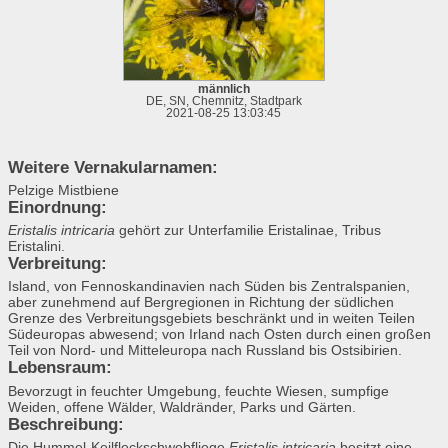
männlich
DE, SN, Chemnitz, Stadtpark
2021-08-25 13:03:45
Weitere Vernakularnamen:
Pelzige Mistbiene
Einordnung:
Eristalis intricaria
gehört zur Unterfamilie Eristalinae, Tribus
Eristalini.
Verbreitung:
Island, von Fennoskandinavien nach Süden bis Zentralspanien,
aber zunehmend auf Bergregionen in Richtung der südlichen
Grenze des Verbreitungsgebiets beschränkt und in weiten Teilen
Südeuropas abwesend; von Irland nach Osten durch einen großen
Teil von Nord- und Mitteleuropa nach Russland bis Ostsibirien.
Lebensraum:
Bevorzugt in feuchter Umgebung, feuchte Wiesen, sumpfige
Weiden, offene Wälder, Waldränder, Parks und Gärten.
Beschreibung:
Die Hummel-Keilfleckschwebfliege
Eristalis intricaria
besitzt eine