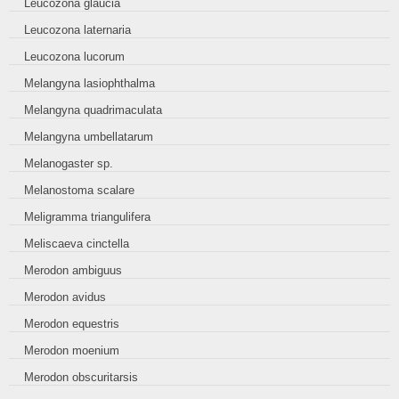
Leucozona glaucia
Leucozona laternaria
Leucozona lucorum
Melangyna lasiophthalma
Melangyna quadrimaculata
Melangyna umbellatarum
Melanogaster sp.
Melanostoma scalare
Meligramma triangulifera
Meliscaeva cinctella
Merodon ambiguus
Merodon avidus
Merodon equestris
Merodon moenium
Merodon obscuritarsis