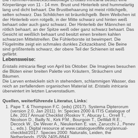
Körperlänge von 11 - 14 mm. Brust und Hinterleib sind hummelartig
lang und dicht behaart. Die Brustbehaarung ist meist rötlichgelb,
selten schwarz. Das Schildchen ist bräunlichgelb. Beim Weibchen ist
der Hinterleib vorn rotgelb, in der Mitte schwarz und hinten weiß
behaart oder auch ganz schwarz. Der Hinterleib der Männchen ist
rötlich behaart, an der Spitze weiß oder ganz schwarz behaart. Das
Gesicht ist weißlich behaart und besitzt einen breitem kahlen
schwarzen Mittelstreifen. Die Fühlerborste ist bewimpert. Die
Flügelmitte zeigt ein schmales dunkles Zickzackband. Die Beine
sind größtenteils schwarz, der obere Teil der Schienen ist weiß
gefärbt.
Lebensweise:
Eristalis intricaria
fliegt von April bis Oktober. Die Imagines besuchen
die Blüten einer breiten Palette von Kräutern, Sträuchern und
Bäumen.
Die Larven entwickeln sich in stehendem, schlammigen Wasser, das
reich an zerfallendem organischen Material ist.
Eristalis intricaria
überwintert im letzten Larvenstadium.
Quellen, weiterführende Literatur, Links:
Pape T. & Thompson F.C. (eds) (2017). Systema Dipterorum
(version 2.0, Jan 2011). In: Species 2000 & ITIS Catalogue of
Life, 2017 Annual Checklist (Roskov Y., Abucay L., Orrell T.,
Nicolson D., Bailly N., Kirk P.M., Bourgoin T., DeWalt R.E.,
Decock W., De Wever A., Nieukerken E. van, Zarucchi J., Penev
L., eds.). Digital resource at www.catalogueoflife.org/annual-
checklist/2017. Species 2000: Naturalis, Leiden, the
Netherlands. ISSN 2405-884X.