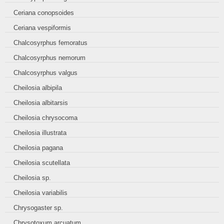
Ceriana conopsoides
Ceriana vespiformis
Chalcosyrphus femoratus
Chalcosyrphus nemorum
Chalcosyrphus valgus
Cheilosia albipila
Cheilosia albitarsis
Cheilosia chrysocoma
Cheilosia illustrata
Cheilosia pagana
Cheilosia scutellata
Cheilosia sp.
Cheilosia variabilis
Chrysogaster sp.
Chrysotoxum arcuatum