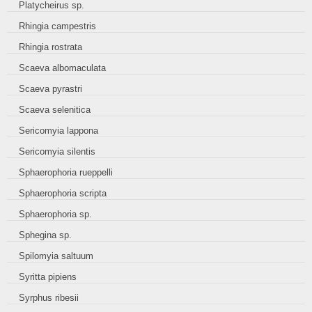
Platycheirus sp.
Rhingia campestris
Rhingia rostrata
Scaeva albomaculata
Scaeva pyrastri
Scaeva selenitica
Sericomyia lappona
Sericomyia silentis
Sphaerophoria rueppelli
Sphaerophoria scripta
Sphaerophoria sp.
Sphegina sp.
Spilomyia saltuum
Syritta pipiens
Syrphus ribesii