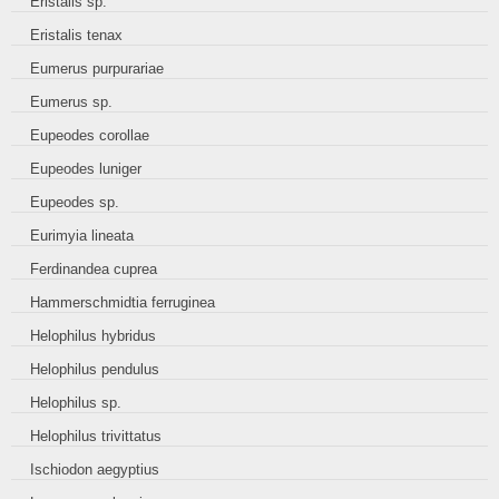
Eristalis sp.
Eristalis tenax
Eumerus purpurariae
Eumerus sp.
Eupeodes corollae
Eupeodes luniger
Eupeodes sp.
Eurimyia lineata
Ferdinandea cuprea
Hammerschmidtia ferruginea
Helophilus hybridus
Helophilus pendulus
Helophilus sp.
Helophilus trivittatus
Ischiodon aegyptius