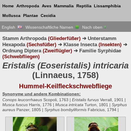
Home
Arthropoda
Aves
Mammalia
Reptilia
Lissamphibia
Mollusca
Plantae
Cecidia
English
Wissenschaftliche Namen
Nach oben
Stamm Arthropoda
(Gliederfüßer)
➔ Unterstamm
Hexapoda
(Sechsfüßer)
➔ Klasse Insecta
(Insekten)
➔
Ordnung Diptera
(Zweiflügler)
➔ Familie Syrphidae
(Schwebfliegen)
Eristalis (Eoseristalis) intricaria
(Linnaeus, 1758)
Hummel-Keilfleckschwebfliege
Synonyme und andere Kombinationen:
Conops leucorrhaeus
Scopoli, 1763 |
Eristalis furvus
Verrall, 1901 |
Musca fuscus
Harris, 1776 |
Musca intricata
Turton, 1801 |
Syrphus
aureus
Panzer, 1805 |
Syrphus bombyliformis
Fabricius, 1794 |