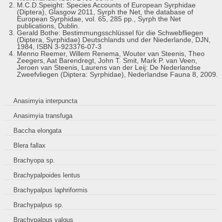
M.C.D.Speight: Species Accounts of European Syrphidae
(Diptera), Glasgow 2011, Syrph the Net, the database of
European Syrphidae, vol. 65, 285 pp., Syrph the Net
publications, Dublin.
Gerald Bothe: Bestimmungsschlüssel für die Schwebfliegen
(Diptera, Syrphidae) Deutschlands und der Niederlande, DJN,
1984, ISBN 3-923376-07-3
Menno Reemer, Willem Renema, Wouter van Steenis, Theo
Zeegers, Aat Barendregt, John T. Smit, Mark P. van Veen,
Jeroen van Steenis, Laurens van der Leij: De Nederlandse
Zweefvliegen (Diptera: Syrphidae), Nederlandse Fauna 8, 2009.
Anasimyia interpuncta
Anasimyia transfuga
Baccha elongata
Blera fallax
Brachyopa sp.
Brachypalpoides lentus
Brachypalpus laphriformis
Brachypalpus sp.
Brachypalpus valgus