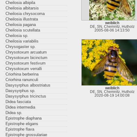
Cheilosia albipila
Cheilosia albitarsis
Cheilosia chrysocoma
Cheilosia illustrata
weiblich
Cheilosia pagana
DE, SN, Chemnitz, Hutholz
Cheilosia scutellata
2005-08-06 14:13:50
Cheilosia sp.
Cheilosia variabilis
Chrysogaster sp.
Chrysotoxum arcuatum
Chrysotoxum bicinctum
Chrysotoxum festivum
Chrysotoxum verralli
Criorhina berberina
Criorhina ranunculi
Dasysyrphus albostriatus
weiblich
Dasysyrphus sp.
DE, SN, Chemnitz, Hutholz
2020-08-19 14:00:08
Dasysyrphus tricinctus
Didea fasciata
Didea intermedia
Didea sp.
Epistrophe diaphana
Epistrophe eligans
Epistrophe flava
Epistrophe grossulariae