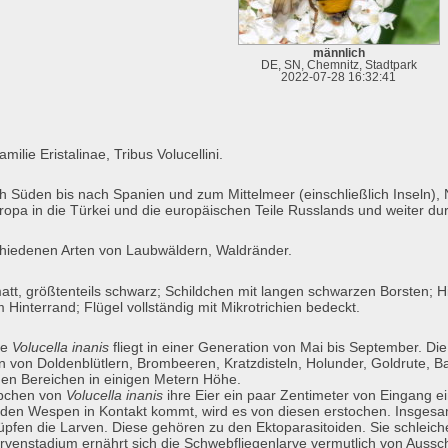
männlich
DE, SN, Chemnitz, Stadtpark
2022-07-28 16:32:41
milie Eristalinae, Tribus Volucellini.
Süden bis nach Spanien und zum Mittelmeer (einschließlich Inseln), N
ropa in die Türkei und die europäischen Teile Russlands und weiter durc
chiedenen Arten von Laubwäldern, Waldränder.
tt, größtenteils schwarz; Schildchen mit langen schwarzen Borsten; Hin
Hinterrand; Flügel vollständig mit Mikrotrichien bedeckt.
ge
Volucella inanis
fliegt in einer Generation von Mai bis September. Die
 von Doldenblütlern, Brombeeren, Kratzdisteln, Holunder, Goldrute, Ba
en Bereichen in einigen Metern Höhe.
ibchen von
Volucella inanis
ihre Eier ein paar Zentimeter von Eingang e
 den Wespen in Kontakt kommt, wird es von diesen erstochen. Insges
üpfen die Larven. Diese gehören zu den Ektoparasitoiden. Sie schleiche
arvenstadium ernährt sich die Schwebfliegenlarve vermutlich von Auss