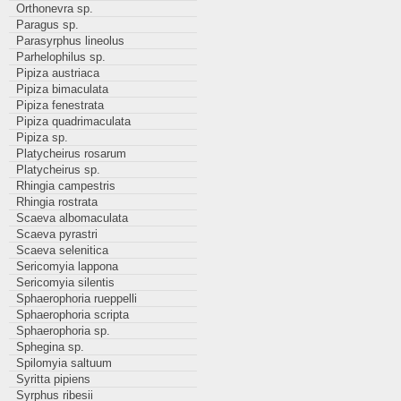
Orthonevra sp.
Paragus sp.
Parasyrphus lineolus
Parhelophilus sp.
Pipiza austriaca
Pipiza bimaculata
Pipiza fenestrata
Pipiza quadrimaculata
Pipiza sp.
Platycheirus rosarum
Platycheirus sp.
Rhingia campestris
Rhingia rostrata
Scaeva albomaculata
Scaeva pyrastri
Scaeva selenitica
Sericomyia lappona
Sericomyia silentis
Sphaerophoria rueppelli
Sphaerophoria scripta
Sphaerophoria sp.
Sphegina sp.
Spilomyia saltuum
Syritta pipiens
Syrphus ribesii