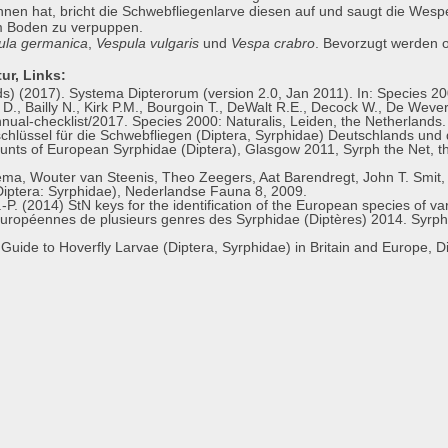
en hat, bricht die Schwebfliegenlarve diesen auf und saugt die Wespe
m Boden zu verpuppen.
ula germanica
,
Vespula vulgaris
und
Vespa crabro
. Bevorzugt werden o
ur, Links:
) (2017). Systema Dipterorum (version 2.0, Jan 2011). In: Species 200
n D., Bailly N., Kirk P.M., Bourgoin T., DeWalt R.E., Decock W., De Wever
nnual-checklist/2017. Species 2000: Naturalis, Leiden, the Netherland
hlüssel für die Schwebfliegen (Diptera, Syrphidae) Deutschlands und
nts of European Syrphidae (Diptera), Glasgow 2011, Syrph the Net, th
, Wouter van Steenis, Theo Zeegers, Aat Barendregt, John T. Smit, M
iptera: Syrphidae), Nederlandse Fauna 8, 2009.
-P. (2014) StN keys for the identification of the European species of v
uropéennes de plusieurs genres des Syrphidae (Diptères) 2014. Syrph 
uide to Hoverfly Larvae (Diptera, Syrphidae) in Britain and Europe, Di