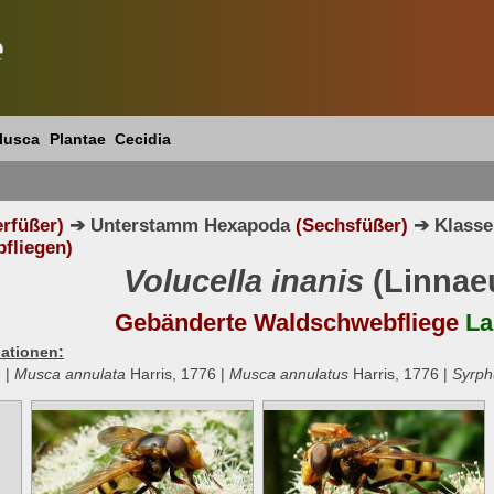
e
lusca
Plantae
Cecidia
erfüßer)
➔ Unterstamm Hexapoda
(Sechsfüßer)
➔ Klasse
fliegen)
Volucella inanis
(Linnae
Gebänderte Waldschwebfliege
La
ationen:
 |
Musca annulata
Harris, 1776 |
Musca annulatus
Harris, 1776 |
Syrph