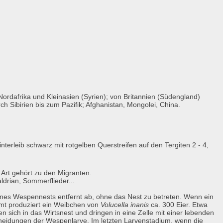
ordafrika und Kleinasien (Syrien); von Britannien (Südengland)
h Sibirien bis zum Pazifik; Afghanistan, Mongolei, China.
terleib schwarz mit rotgelben Querstreifen auf den Tergiten 2 - 4,
 Art gehört zu den Migranten.
ldrian, Sommerflieder...
ines Wespennests entfernt ab, ohne das Nest zu betreten. Wenn ein
amt produziert ein Weibchen von
Volucella inanis
ca. 300 Eier. Etwa
n sich in das Wirtsnest und dringen in eine Zelle mit einer lebenden
cheidungen der Wespenlarve. Im letzten Larvenstadium, wenn die