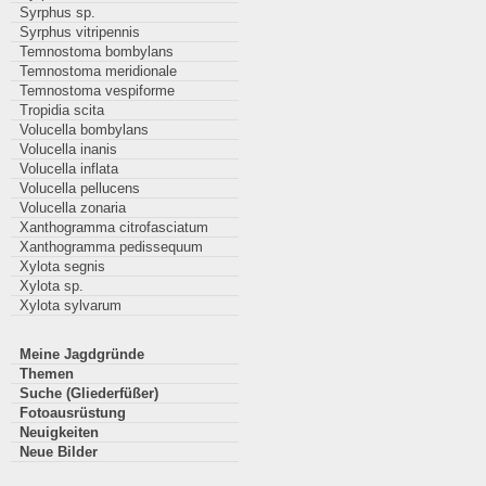
Syrphus sp.
Syrphus vitripennis
Temnostoma bombylans
Temnostoma meridionale
Temnostoma vespiforme
Tropidia scita
Volucella bombylans
Volucella inanis
Volucella inflata
Volucella pellucens
Volucella zonaria
Xanthogramma citrofasciatum
Xanthogramma pedissequum
Xylota segnis
Xylota sp.
Xylota sylvarum
Meine Jagdgründe
Themen
Suche (Gliederfüßer)
Fotoausrüstung
Neuigkeiten
Neue Bilder