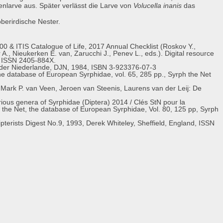
nlarve aus. Später verlässt die Larve von
Volucella inanis
das
berirdische Nester.
0 & ITIS Catalogue of Life, 2017 Annual Checklist (Roskov Y.,
 A., Nieukerken E. van, Zarucchi J., Penev L., eds.). Digital resource
s. ISSN 2405-884X.
 der Niederlande, DJN, 1984, ISBN 3-923376-07-3
e database of European Syrphidae, vol. 65, 285 pp., Syrph the Net
ark P. van Veen, Jeroen van Steenis, Laurens van der Leij: De
arious genera of Syrphidae (Diptera) 2014 / Clés StN pour la
the Net, the database of European Syrphidae, Vol. 80, 125 pp, Syrph
pterists Digest No.9, 1993, Derek Whiteley, Sheffield, England, ISSN