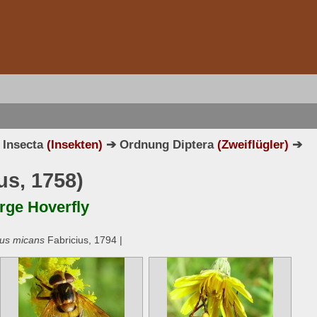
 Insecta
(Insekten)
➔ Ordnung Diptera
(Zweiflügler)
➔
us, 1758)
rge Hoverfly
us micans
Fabricius, 1794 |