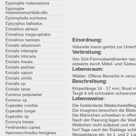
Epistrophe melanostoma
Epistrophe
melanostoma/nitidicollis
Epistrophella euchroma
Episyrphus balteatus
Eristalinus aeneus
Eristalinus megacephalus
Einordnung:
Eristalinus taeniops
Eristalis arbustorum
Volucella inanis
gehört zur Unterfa
Eristalis interrupta
Verbreitung:
Eristalis intricaria
Von Süd-Fennoskandinavien nach 
Eristalis lineata
ostwärts durch Mittel- und Südeu
Eristalis pertinax
Lebensraum:
Eristalis rupium
Wälder: Offene Bereiche in vers
Eristalis similis
Beschreibung:
Eristalis sp.
Körperlänge 14 - 17 mm; Brust ma
Eristalis tenax
Tergit 4 mit schmalem schwarzem 
Eumerus purpurariae
Lebensweise:
Eumerus sp.
Die Gebänderte Waldschwebflie
Eupeodes corollae
Die Imagines besuchen die Blüten
Eupeodes luniger
Die Männchen schweben in offen
Eupeodes sp.
Nach der Paarung legen die We
Eurimyia lineata
Weibchen nicht aufpasst und mit
Ferdinandea cuprea
fünf Tage nach der Eiablage schl
Hammerschmidtia ferruginea
Wespenlarve ein. Im 1. und 2. L