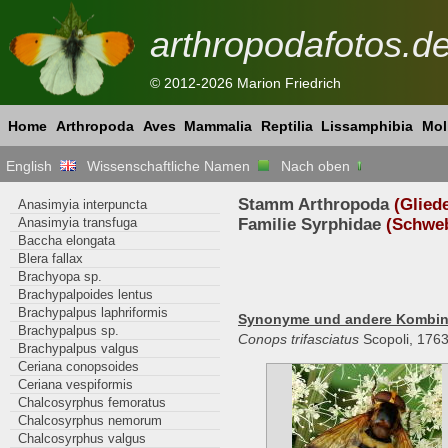
arthropodafotos.d
© 2012-2026 Marion Friedrich
Home
Arthropoda
Aves
Mammalia
Reptilia
Lissamphibia
Mol
English
Wissenschaftliche Namen
Nach oben
Stamm Arthropoda
(Glied
Anasimyia interpuncta
Anasimyia transfuga
Familie Syrphidae
(Schweb
Baccha elongata
Blera fallax
Brachyopa sp.
Brachypalpoides lentus
Brachypalpus laphriformis
Synonyme und andere Kombin
Brachypalpus sp.
Conops trifasciatus
Scopoli, 1763
Brachypalpus valgus
Ceriana conopsoides
Ceriana vespiformis
Chalcosyrphus femoratus
Chalcosyrphus nemorum
Chalcosyrphus valgus