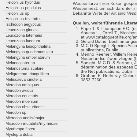
Helophilus hybridus
Wespenlarve ihren Kokon gesponn
Helophilus pendulus
Wespennest, um sich darunter i
Bekannte Wirte der Art sind
Vesp
Helophilus sp.
Helophilus trivittatus
Quellen, weiterführende Literat
Ischiodon aegyptius
Pape T. & Thompson F.C. (eds
Leucozona glaucia
Abucay L., Orrell T., Nicolso
Leucozona laternaria
at www.catalogueoflife.org/a
Leucozona lucorum
Gerald Bothe: Bestimmungssc
M.C.D.Speight: Species Accou
Melangyna lasiophthalma
publications, Dublin.
Melangyna quadrimaculata
Menno Reemer, Willem Renema
Melangyna umbellatarum
Nederlandse Zweefvliegen (D
Speight, M.C.D. & Sarthou, J.
Melanogaster sp.
détermination des espèces E
Melanostoma scalare
the Net publications, Dublin
Meligramma triangulifera
Graham E. Rotheray: Colour G
Meliscaeva cinctella
0853 7260
Merodon ambiguus
Merodon avidus
Merodon equestris
Merodon moenium
Merodon obscuritarsis
Merodon sp.
Microdon analis/major
Microdon mutabilis/myrmicae
Myathropa florea
Myolepta dubia