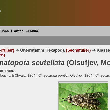
e
lusca
Plantae
Cecidia
erfüßer)
➔ Unterstamm Hexapoda
(Sechsfüßer)
➔ Klasse
en)
atopota scutellata
(Olsufjev, M
ationen:
Moucha & Chvála, 1964 |
Chrysozona pontica
Olsufjev, 1964 |
Chrysozo