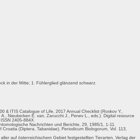
k in der Mitte; 1. Fühlerglied glänzend schwarz.
0 & ITIS Catalogue of Life, 2017 Annual Checklist (Roskov Y.,
 A., Nieukerken E. van, Zarucchi J., Penev L., eds.). Digital resource
s. ISSN 2405-884X.
ntomologische Nachrichten und Berichte, 29, 1985/1, 1-11.
 Croatia (Diptera, Tabanidae); Periodicum Biologorum, Vol. 113,
ller auf österreichischem Gebiet festgestellten Tierarten, Verlag der