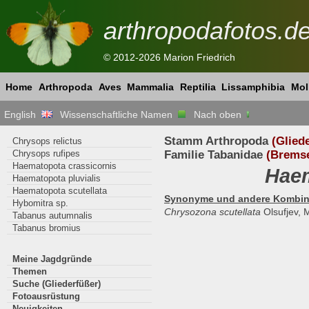
arthropodafotos.d
© 2012-2026 Marion Friedrich
Home
Arthropoda
Aves
Mammalia
Reptilia
Lissamphibia
Mol
English
Wissenschaftliche Namen
Nach oben
Stamm Arthropoda
(Glied
Chrysops relictus
Chrysops rufipes
Familie Tabanidae
(Brems
Haematopota crassicornis
Haem
Haematopota pluvialis
Haematopota scutellata
Synonyme und andere Kombin
Hybomitra sp.
Chrysozona scutellata
Olsufjev, 
Tabanus autumnalis
Tabanus bromius
Meine Jagdgründe
Themen
Suche (Gliederfüßer)
Fotoausrüstung
Neuigkeiten