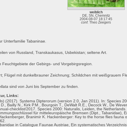
weiblich
DE, SN, Chemnitz
2004-08-07 18:17:45
conf.
Theo Zeegers
r Unterfamilie Tabaninae.
eilen von Russland, Transkaukasus, Usbekistan; seltene Art.
 Feuchtgebiete der Gebirgs- und Vorgebirgsregion.
t; Flügel mit dunkelbrauner Zeichnung; Schildchen mit weißgrauem Flec
llata
sind von Juni bis September zu finden.
ur, Links:
) (2017). Systema Dipterorum (version 2.0, Jan 2011). In: Species 200
n D., Bailly N., Kirk P.M., Bourgoin T., DeWalt R.E., Decock W., De Wever
nnual-checklist/2017. Species 2000: Naturalis, Leiden, the Netherland
timmungsschlüssel für mitteleuropäische Bremsen (Dipt., Tabanidae), E
ackenberger, Branimir K. Hackenberger: Key to the horse flies fauna of
62.
abanidae in Catalogue Faunae Austriae, Ein systematisches Verzeichnis a