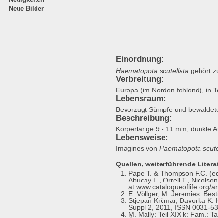
Neue Bilder
Einordnung:
Haematopota scutellata
gehört zu
Verbreitung:
Europa (im Norden fehlend), in T
Lebensraum:
Bevorzugt Sümpfe und bewaldete
Beschreibung:
Körperlänge 9 - 11 mm; dunkle Ar
Lebensweise:
Imagines von
Haematopota scute
Quellen, weiterführende Literat
Pape T. & Thompson F.C. (eds
Abucay L., Orrell T., Nicolso
at www.catalogueoflife.org/a
E. Völlger, M. Jeremies: Bes
Stjepan Krčmar, Davorka K. H
Suppl 2, 2011, ISSN 0031-53
M. Mally: Teil XIX k: Fam.: T