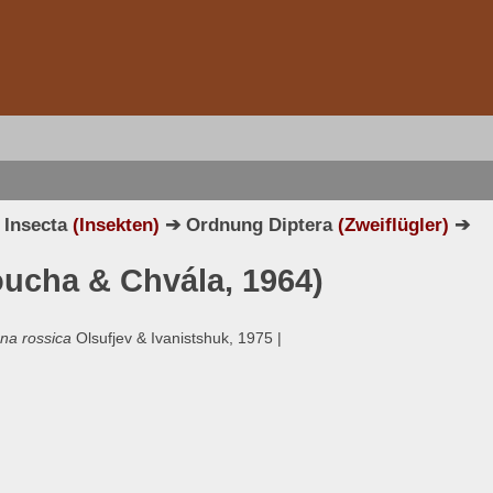
 Insecta
(Insekten)
➔ Ordnung Diptera
(Zweiflügler)
➔
oucha & Chvála, 1964)
na rossica
Olsufjev & Ivanistshuk, 1975 |