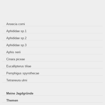
Anoecia corni
Aphididae sp.1
Aphididae sp.2
Aphididae sp.3
Aphis nerii
Cinara piceae
Eucallipterus tiliae
Pemphigus spyrothecae
Tetraneura ulmi
Meine Jagdgründe
Themen