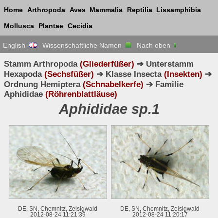
Home
Arthropoda
Aves
Mammalia
Reptilia
Lissamphibia
Mollusca
Plantae
Cecidia
English
Wissenschaftliche Namen
Nach oben
Stamm Arthropoda
(Gliederfüßer)
➔ Unterstamm
Hexapoda
(Sechsfüßer)
➔ Klasse Insecta
(Insekten)
➔
Ordnung Hemiptera
(Schnabelkerfe)
➔ Familie
Aphididae
(Röhrenblattläuse)
Aphididae sp.1
DE, SN, Chemnitz, Zeisigwald
DE, SN, Chemnitz, Zeisigwald
2012-08-24 11:21:39
2012-08-24 11:20:17