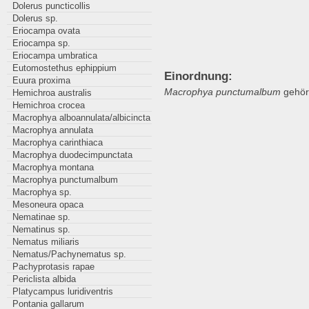
Dolerus puncticollis
Dolerus sp.
Eriocampa ovata
Eriocampa sp.
Eriocampa umbratica
Eutomostethus ephippium
Einordnung:
Euura proxima
Macrophya punctumalbum
gehört
Hemichroa australis
Hemichroa crocea
Macrophya alboannulata/albicincta
Macrophya annulata
Macrophya carinthiaca
Macrophya duodecimpunctata
Macrophya montana
Macrophya punctumalbum
Macrophya sp.
Mesoneura opaca
Nematinae sp.
Nematinus sp.
Nematus miliaris
Nematus/Pachynematus sp.
Pachyprotasis rapae
Periclista albida
Platycampus luridiventris
Pontania gallarum