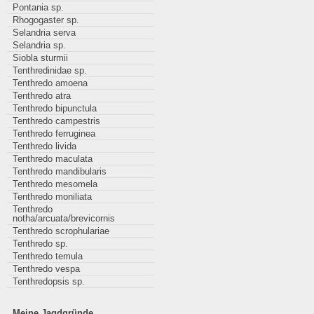
Pontania sp.
Rhogogaster sp.
Selandria serva
Selandria sp.
Siobla sturmii
Tenthredinidae sp.
Tenthredo amoena
Tenthredo atra
Tenthredo bipunctula
Tenthredo campestris
Tenthredo ferruginea
Tenthredo livida
Tenthredo maculata
Tenthredo mandibularis
Tenthredo mesomela
Tenthredo moniliata
Tenthredo
notha/arcuata/brevicornis
Tenthredo scrophulariae
Tenthredo sp.
Tenthredo temula
Tenthredo vespa
Tenthredopsis sp.
Meine Jagdgründe