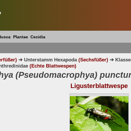
e
lusca
Plantae
Cecidia
erfüßer)
➔ Unterstamm Hexapoda
(Sechsfüßer)
➔ Klasse
nthredinidae
(Echte Blattwespen)
hya (Pseudomacrophya) punct
Ligusterblattwespe