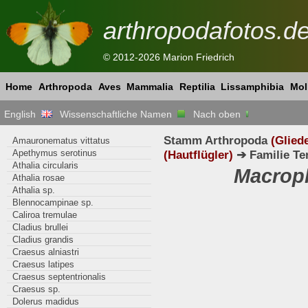
arthropodafotos.d
© 2012-2026 Marion Friedrich
Home
Arthropoda
Aves
Mammalia
Reptilia
Lissamphibia
Mol
English
Wissenschaftliche Namen
Nach oben
Stamm Arthropoda
(Glied
Amauronematus vittatus
Apethymus serotinus
(Hautflügler)
➔ Familie Te
Athalia circularis
Macrop
Athalia rosae
Athalia sp.
Blennocampinae sp.
Caliroa tremulae
Cladius brullei
Cladius grandis
Craesus alniastri
Craesus latipes
Craesus septentrionalis
Craesus sp.
Dolerus madidus