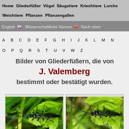
Home
Gliederfüßer
Vögel
Säugetiere
Kriechtiere
Lurche
Weichtiere
Pflanzen
Pflanzengallen
English
Wissenschaftliche Namen
Nach oben
A
B
C
D
E
F
G
H
I
J
K
L
M
N
O
P
Q
R
S
T
U
V
W
Z
Bilder von Gliederfüßern, die von
J. Valemberg
bestimmt oder bestätigt wurden.