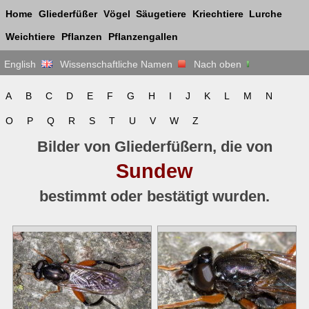
Home
Gliederfüßer
Vögel
Säugetiere
Kriechtiere
Lurche
Weichtiere
Pflanzen
Pflanzengallen
English
Wissenschaftliche Namen
Nach oben
A
B
C
D
E
F
G
H
I
J
K
L
M
N
O
P
Q
R
S
T
U
V
W
Z
Bilder von Gliederfüßern, die von
Sundew
bestimmt oder bestätigt wurden.