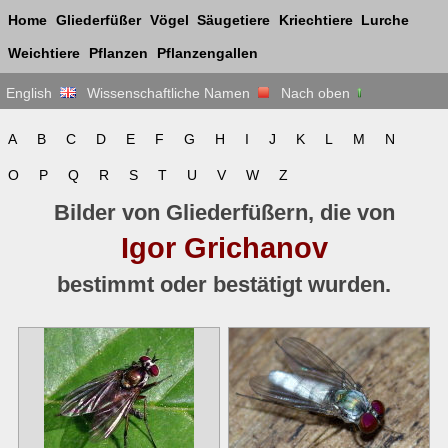
Home
Gliederfüßer
Vögel
Säugetiere
Kriechtiere
Lurche
Weichtiere
Pflanzen
Pflanzengallen
English
Wissenschaftliche Namen
Nach oben
A
B
C
D
E
F
G
H
I
J
K
L
M
N
O
P
Q
R
S
T
U
V
W
Z
Bilder von Gliederfüßern, die von
Igor Grichanov
bestimmt oder bestätigt wurden.