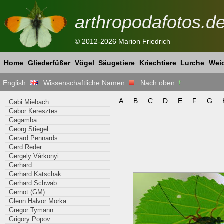
arthropodafotos.d
© 2012-2026 Marion Friedrich
Home
Gliederfüßer
Vögel
Säugetiere
Kriechtiere
Lurche
Weic
English
Wissenschaftliche Namen
Nach oben
A
B
C
D
E
F
G
Gabi Miebach
Gabor Keresztes
Gagamba
Georg Stiegel
Gerard Pennards
Gerd Reder
Gergely Várkonyi
Gerhard
Gerhard Katschak
Gerhard Schwab
Gernot (GM)
Glenn Halvor Morka
Gregor Tymann
Grigory Popov