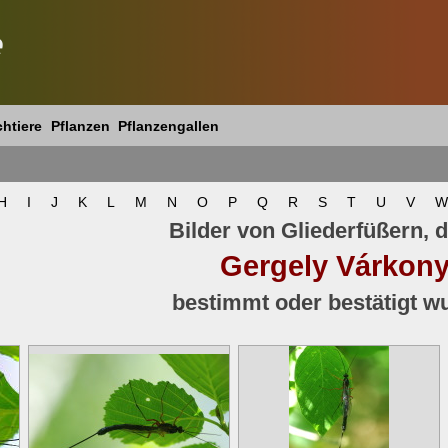
e
htiere
Pflanzen
Pflanzengallen
H
I
J
K
L
M
N
O
P
Q
R
S
T
U
V
W
Bilder von Gliederfüßern, d
Gergely Várkony
bestimmt oder bestätigt w