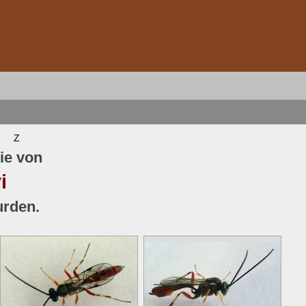
Z
ie von
i
urden.