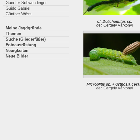
Guenter Schwendinger
Guido Gabriel
Günther Wöss
cf. Dolichomitus sp.
det.
Gergely Várkonyi
Meine Jagdgründe
Themen
Suche (Gliederfüßer)
Fotoausrüstung
Neuigkeiten
Neue Bilder
Microplitis sp. + Orthosia cera
det.
Gergely Várkonyi