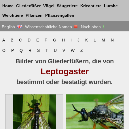
Home
Gliederfüßer
Vögel
Säugetiere
Kriechtiere
Lurche
Weichtiere
Pflanzen
Pflanzengallen
English
Wissenschaftliche Namen
Nach oben
A
B
C
D
E
F
G
H
I
J
K
L
M
N
O
P
Q
R
S
T
U
V
W
Z
Bilder von Gliederfüßern, die von
Leptogaster
bestimmt oder bestätigt wurden.