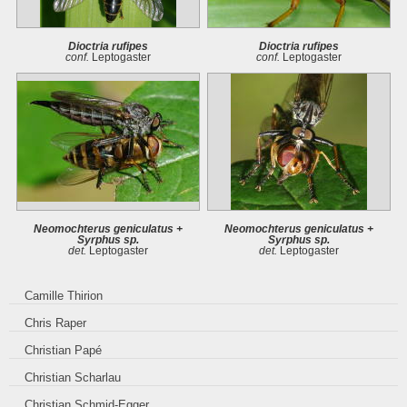
Dioctria rufipes
Dioctria rufipes
conf.
Leptogaster
conf.
Leptogaster
Neomochterus geniculatus +
Neomochterus geniculatus +
Syrphus sp.
Syrphus sp.
det.
Leptogaster
det.
Leptogaster
Camille Thirion
Chris Raper
Christian Papé
Christian Scharlau
Christian Schmid-Egger