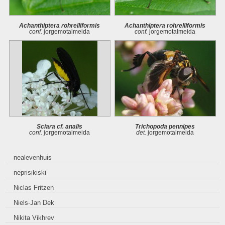
Achanthiptera rohrelliformis
Achanthiptera rohrelliformis
conf.
jorgemotalmeida
conf.
jorgemotalmeida
Sciara cf. analis
Trichopoda pennipes
conf.
jorgemotalmeida
det.
jorgemotalmeida
nealevenhuis
neprisikiski
Niclas Fritzen
Niels-Jan Dek
Nikita Vikhrev