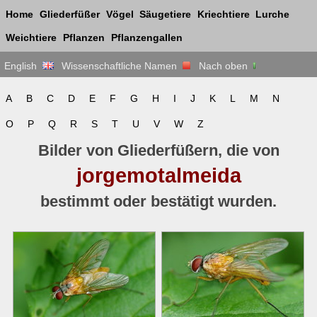
Home
Gliederfüßer
Vögel
Säugetiere
Kriechtiere
Lurche
Weichtiere
Pflanzen
Pflanzengallen
English
Wissenschaftliche Namen
Nach oben
A
B
C
D
E
F
G
H
I
J
K
L
M
N
O
P
Q
R
S
T
U
V
W
Z
Bilder von Gliederfüßern, die von
jorgemotalmeida
bestimmt oder bestätigt wurden.