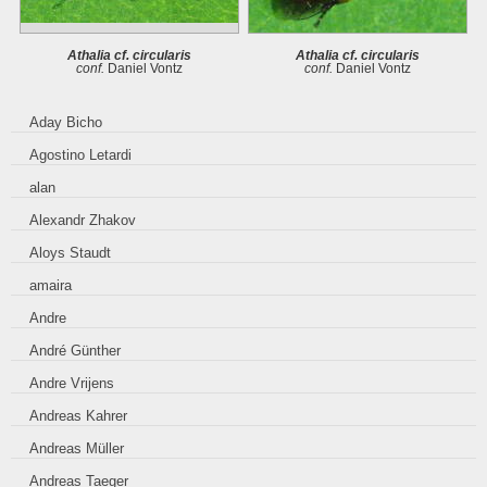
Athalia cf. circularis
Athalia cf. circularis
conf.
Daniel Vontz
conf.
Daniel Vontz
Aday Bicho
Agostino Letardi
alan
Alexandr Zhakov
Aloys Staudt
amaira
Andre
André Günther
Andre Vrijens
Andreas Kahrer
Andreas Müller
Andreas Taeger