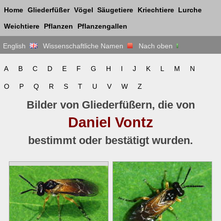
Home
Gliederfüßer
Vögel
Säugetiere
Kriechtiere
Lurche
Weichtiere
Pflanzen
Pflanzengallen
English
Wissenschaftliche Namen
Nach oben
A
B
C
D
E
F
G
H
I
J
K
L
M
N
O
P
Q
R
S
T
U
V
W
Z
Bilder von Gliederfüßern, die von
Daniel Vontz
bestimmt oder bestätigt wurden.