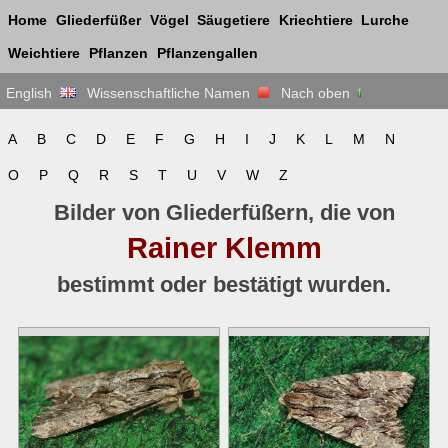
Home
Gliederfüßer
Vögel
Säugetiere
Kriechtiere
Lurche
Weichtiere
Pflanzen
Pflanzengallen
English
Wissenschaftliche Namen
Nach oben
A
B
C
D
E
F
G
H
I
J
K
L
M
N
O
P
Q
R
S
T
U
V
W
Z
Bilder von Gliederfüßern, die von
Rainer Klemm
bestimmt oder bestätigt wurden.