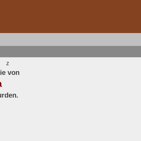
Z
ie von
a
urden.