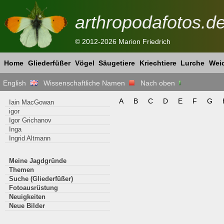
arthropodafotos.d
© 2012-2026 Marion Friedrich
Home
Gliederfüßer
Vögel
Säugetiere
Kriechtiere
Lurche
Weic
English
Wissenschaftliche Namen
Nach oben
A
B
C
D
E
F
G
Iain MacGowan
igor
Igor Grichanov
Inga
Ingrid Altmann
Meine Jagdgründe
Themen
Suche (Gliederfüßer)
Fotoausrüstung
Neuigkeiten
Neue Bilder