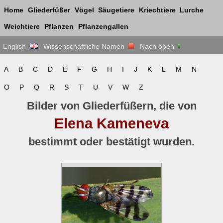
Home
Gliederfüßer
Vögel
Säugetiere
Kriechtiere
Lurche
Weichtiere
Pflanzen
Pflanzengallen
English
Wissenschaftliche Namen
Nach oben
A
B
C
D
E
F
G
H
I
J
K
L
M
N
O
P
Q
R
S
T
U
V
W
Z
Bilder von Gliederfüßern, die von
Elena Kameneva
bestimmt oder bestätigt wurden.