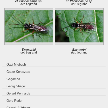
cf. Phobocampe sp.
cf. Phobocampe sp.
det.
tlegrand
det.
tlegrand
Exenterini
Exenterini
det.
tlegrand
det.
tlegrand
Gabi Miebach
Gabor Keresztes
Gagamba
Georg Stiegel
Gerard Pennards
Gerd Reder
Gergely Várkonyi