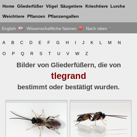
Home
Gliederfüßer
Vögel
Säugetiere
Kriechtiere
Lurche
Weichtiere
Pflanzen
Pflanzengallen
English
Wissenschaftliche Namen
Nach oben
A
B
C
D
E
F
G
H
I
J
K
L
M
N
O
P
Q
R
S
T
U
V
W
Z
Bilder von Gliederfüßern, die von
tlegrand
bestimmt oder bestätigt wurden.