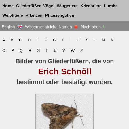
Home
Gliederfüßer
Vögel
Säugetiere
Kriechtiere
Lurche
Weichtiere
Pflanzen
Pflanzengallen
English
Wissenschaftliche Namen
Nach oben
A
B
C
D
E
F
G
H
I
J
K
L
M
N
O
P
Q
R
S
T
U
V
W
Z
Bilder von Gliederfüßern, die von
Erich Schnöll
bestimmt oder bestätigt wurden.