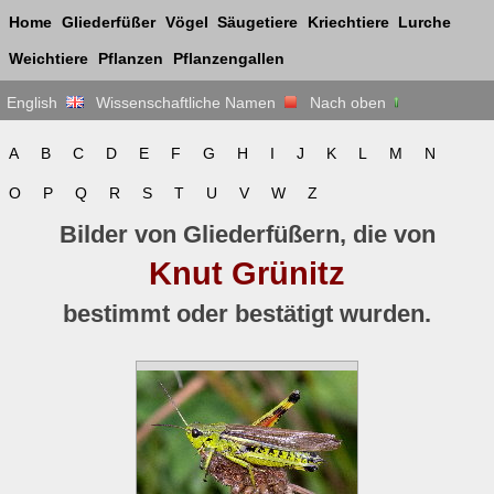
Home
Gliederfüßer
Vögel
Säugetiere
Kriechtiere
Lurche
Weichtiere
Pflanzen
Pflanzengallen
English
Wissenschaftliche Namen
Nach oben
A
B
C
D
E
F
G
H
I
J
K
L
M
N
O
P
Q
R
S
T
U
V
W
Z
Bilder von Gliederfüßern, die von
Knut Grünitz
bestimmt oder bestätigt wurden.