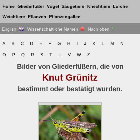
Home
Gliederfüßer
Vögel
Säugetiere
Kriechtiere
Lurche
Weichtiere
Pflanzen
Pflanzengallen
English
Wissenschaftliche Namen
Nach oben
A
B
C
D
E
F
G
H
I
J
K
L
M
N
O
P
Q
R
S
T
U
V
W
Z
Bilder von Gliederfüßern, die von
Knut Grünitz
bestimmt oder bestätigt wurden.