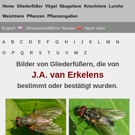
Home
Gliederfüßer
Vögel
Säugetiere
Kriechtiere
Lurche
Weichtiere
Pflanzen
Pflanzengallen
English
Wissenschaftliche Namen
Nach oben
A
B
C
D
E
F
G
H
I
J
K
L
M
N
O
P
Q
R
S
T
U
V
W
Z
Bilder von Gliederfüßern, die von
J.A. van Erkelens
bestimmt oder bestätigt wurden.