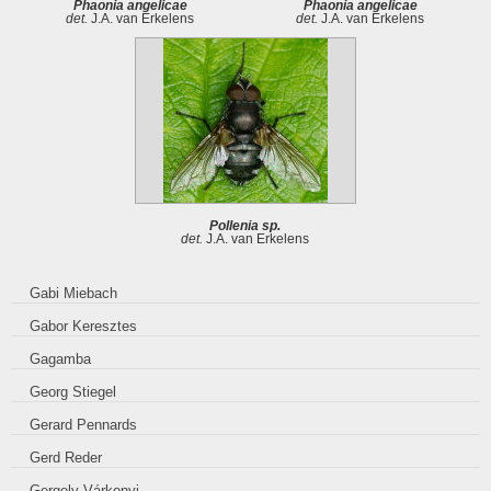
Phaonia angelicae
Phaonia angelicae
det.
J.A. van Erkelens
det.
J.A. van Erkelens
Pollenia sp.
det.
J.A. van Erkelens
Gabi Miebach
Gabor Keresztes
Gagamba
Georg Stiegel
Gerard Pennards
Gerd Reder
Gergely Várkonyi