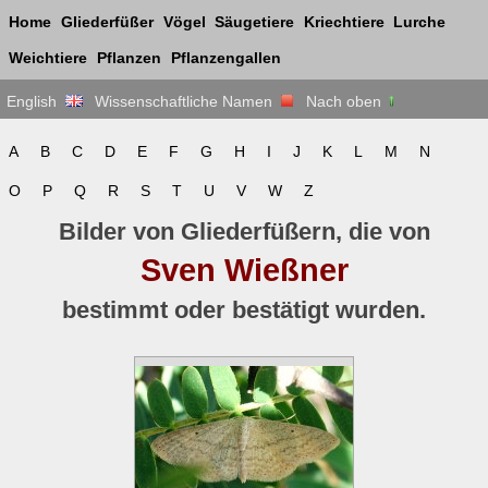
Home
Gliederfüßer
Vögel
Säugetiere
Kriechtiere
Lurche
Weichtiere
Pflanzen
Pflanzengallen
English
Wissenschaftliche Namen
Nach oben
A
B
C
D
E
F
G
H
I
J
K
L
M
N
O
P
Q
R
S
T
U
V
W
Z
Bilder von Gliederfüßern, die von
Sven Wießner
bestimmt oder bestätigt wurden.