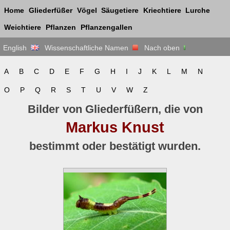
Home
Gliederfüßer
Vögel
Säugetiere
Kriechtiere
Lurche
Weichtiere
Pflanzen
Pflanzengallen
English
Wissenschaftliche Namen
Nach oben
A
B
C
D
E
F
G
H
I
J
K
L
M
N
O
P
Q
R
S
T
U
V
W
Z
Bilder von Gliederfüßern, die von
Markus Knust
bestimmt oder bestätigt wurden.