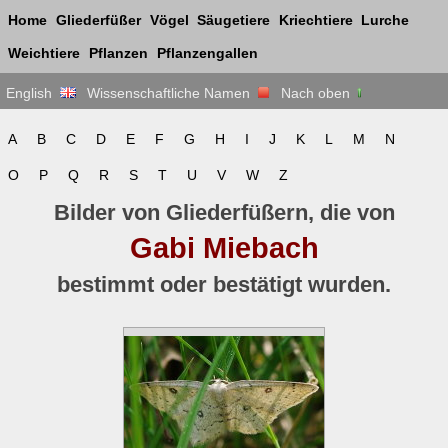
Home
Gliederfüßer
Vögel
Säugetiere
Kriechtiere
Lurche
Weichtiere
Pflanzen
Pflanzengallen
English
Wissenschaftliche Namen
Nach oben
A
B
C
D
E
F
G
H
I
J
K
L
M
N
O
P
Q
R
S
T
U
V
W
Z
Bilder von Gliederfüßern, die von
Gabi Miebach
bestimmt oder bestätigt wurden.