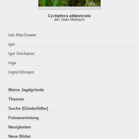
Cyclophora albipunctata
det.
Gabi Miebach
Iain MacGowan
igor
Igor Grichanov
Inga
Ingrid Altmann
Meine Jagdgründe
Themen
Suche (Gliederfüßer)
Fotoausrüstung
Neuigkeiten
Neue Bilder