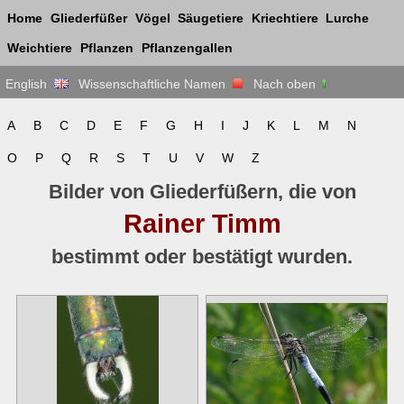
Home
Gliederfüßer
Vögel
Säugetiere
Kriechtiere
Lurche
Weichtiere
Pflanzen
Pflanzengallen
English
Wissenschaftliche Namen
Nach oben
A
B
C
D
E
F
G
H
I
J
K
L
M
N
O
P
Q
R
S
T
U
V
W
Z
Bilder von Gliederfüßern, die von
Rainer Timm
bestimmt oder bestätigt wurden.