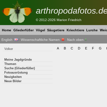
arthropodafotos.d
© 2012-2026 Marion Friedrich
Home
Gliederfüßer
Vögel
Säugetiere
Kriechtiere
Lurche
Weic
English
Wissenschaftliche Namen
Nach oben
A
B
C
D
E
F
G
Volker
Meine Jagdgründe
Themen
Suche (Gliederfüßer)
Fotoausrüstung
Neuigkeiten
Neue Bilder