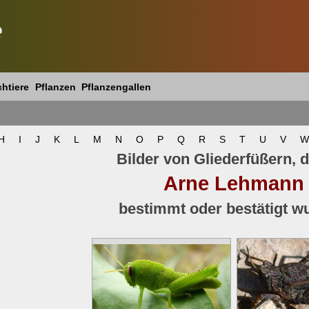
e
htiere
Pflanzen
Pflanzengallen
H
I
J
K
L
M
N
O
P
Q
R
S
T
U
V
W
Bilder von Gliederfüßern, d
Arne Lehmann
bestimmt oder bestätigt w