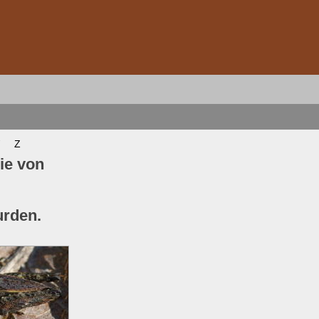
Z
ie von
urden.