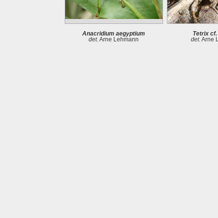
Anacridium aegyptium
Tetrix cf
det.
Arne Lehmann
det.
Arne 