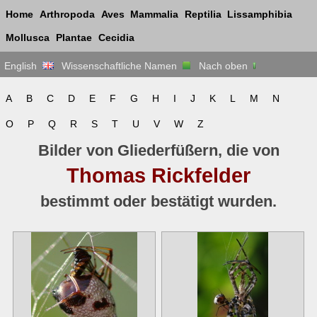
Home
Arthropoda
Aves
Mammalia
Reptilia
Lissamphibia
Mollusca
Plantae
Cecidia
English
Wissenschaftliche Namen
Nach oben
A
B
C
D
E
F
G
H
I
J
K
L
M
N
O
P
Q
R
S
T
U
V
W
Z
Bilder von Gliederfüßern, die von
Thomas Rickfelder
bestimmt oder bestätigt wurden.