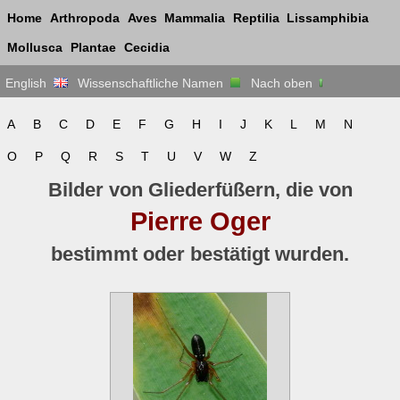
Home
Arthropoda
Aves
Mammalia
Reptilia
Lissamphibia
Mollusca
Plantae
Cecidia
English
Wissenschaftliche Namen
Nach oben
A
B
C
D
E
F
G
H
I
J
K
L
M
N
O
P
Q
R
S
T
U
V
W
Z
Bilder von Gliederfüßern, die von
Pierre Oger
bestimmt oder bestätigt wurden.