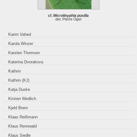
cf. Microlinyphia pusilla
det.
Pierre Oger
Karim Vahed
Karola Winzer
Karsten Thomsen
Katerina Dvorakova
Kathrin
Kathrin (KJ)
Katja Duske
Kirsten Wedlich
Kjeld Brem
Klaas Reißmann
Klaus Rennwald
Klaus Siedle