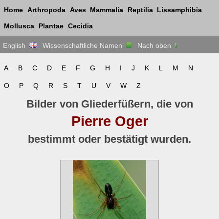
Home
Arthropoda
Aves
Mammalia
Reptilia
Lissamphibia
Mollusca
Plantae
Cecidia
English
Wissenschaftliche Namen
Nach oben
A
B
C
D
E
F
G
H
I
J
K
L
M
N
O
P
Q
R
S
T
U
V
W
Z
Bilder von Gliederfüßern, die von
Pierre Oger
bestimmt oder bestätigt wurden.