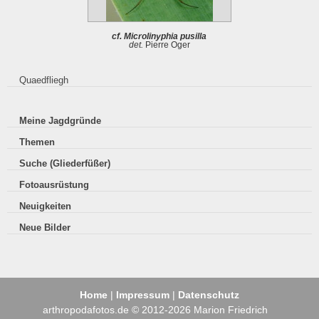
cf. Microlinyphia pusilla
det.
Pierre Oger
Quaedfliegh
Meine Jagdgründe
Themen
Suche (Gliederfüßer)
Fotoausrüstung
Neuigkeiten
Neue Bilder
Home
|
Impressum
|
Datenschutz
arthropodafotos.de © 2012-2026 Marion Friedrich