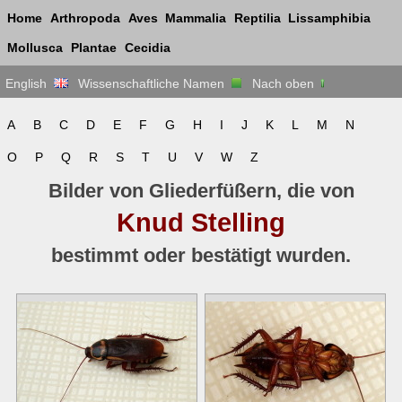
Home
Arthropoda
Aves
Mammalia
Reptilia
Lissamphibia
Mollusca
Plantae
Cecidia
English
Wissenschaftliche Namen
Nach oben
A
B
C
D
E
F
G
H
I
J
K
L
M
N
O
P
Q
R
S
T
U
V
W
Z
Bilder von Gliederfüßern, die von
Knud Stelling
bestimmt oder bestätigt wurden.