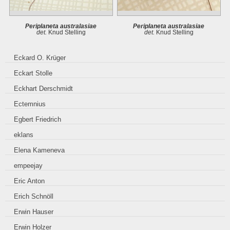
Periplaneta australasiae
Periplaneta australasiae
det.
Knud Stelling
det.
Knud Stelling
Eckard O. Krüger
Eckart Stolle
Eckhart Derschmidt
Ectemnius
Egbert Friedrich
eklans
Elena Kameneva
empeejay
Eric Anton
Erich Schnöll
Erwin Hauser
Erwin Holzer