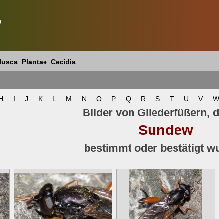
e
lusca
Plantae
Cecidia
H
I
J
K
L
M
N
O
P
Q
R
S
T
U
V
W
Bilder von Gliederfüßern, d
Sundew
bestimmt oder bestätigt w