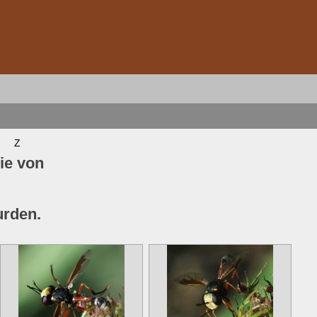
Z
ie von
urden.