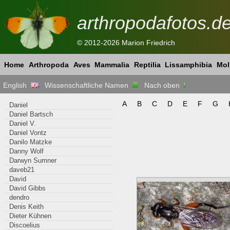
arthropodafotos.d
© 2012-2026 Marion Friedrich
Home
Arthropoda
Aves
Mammalia
Reptilia
Lissamphibia
Mol
English
Wissenschaftliche Namen
Nach oben
A
B
C
D
E
F
G
Daniel
Daniel Bartsch
Daniel V.
Daniel Vontz
Danilo Matzke
Danny Wolf
Darwyn Sumner
daveb21
David
David Gibbs
dendro
Denis Keith
Dieter Kühnen
Discoelius