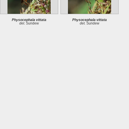
Physocephala vittata
Physocephala vittata
det.
Sundew
det.
Sundew