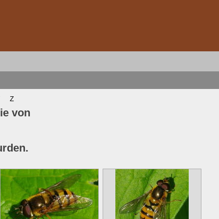
Z
ie von
urden.