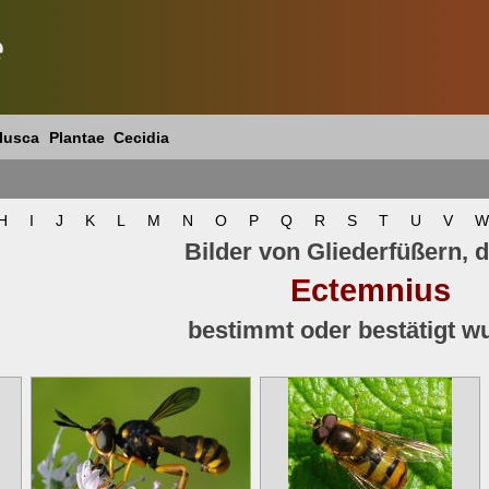
e
lusca
Plantae
Cecidia
H
I
J
K
L
M
N
O
P
Q
R
S
T
U
V
W
Bilder von Gliederfüßern, d
Ectemnius
bestimmt oder bestätigt w