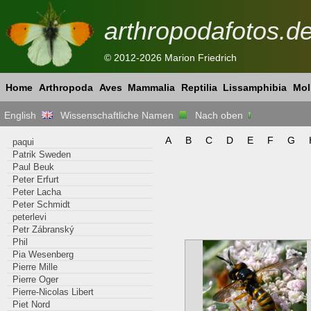
arthropodafotos.d
© 2012-2026 Marion Friedrich
Home
Arthropoda
Aves
Mammalia
Reptilia
Lissamphibia
Mol
English
Wissenschaftliche Namen
Nach oben
A
B
C
D
E
F
G
paqui
Patrik Sweden
Paul Beuk
Peter Erfurt
Peter Lacha
Peter Schmidt
peterlevi
Petr Zábranský
Phil
Pia Wesenberg
Pierre Mille
Pierre Oger
Pierre-Nicolas Libert
Piet Nord