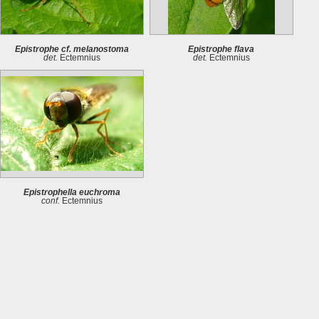
Epistrophe cf. melanostoma
Epistrophe flava
det.
Ectemnius
det.
Ectemnius
Epistrophella euchroma
conf.
Ectemnius