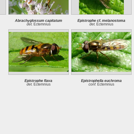
Abrachyglossum capitatum
Epistrophe cf. melanostoma
det.
Ectemnius
det.
Ectemnius
Epistrophe flava
Epistrophella euchroma
det.
Ectemnius
conf.
Ectemnius