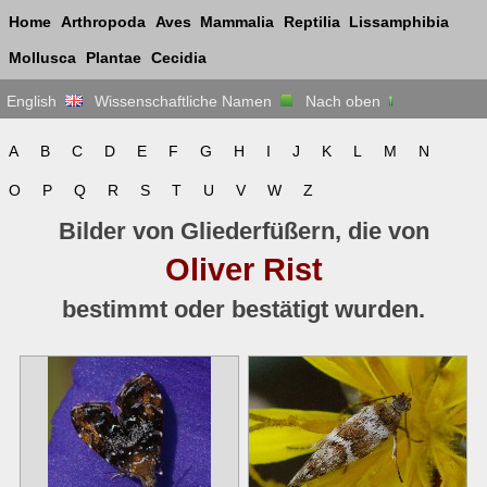
Home
Arthropoda
Aves
Mammalia
Reptilia
Lissamphibia
Mollusca
Plantae
Cecidia
English
Wissenschaftliche Namen
Nach oben
A
B
C
D
E
F
G
H
I
J
K
L
M
N
O
P
Q
R
S
T
U
V
W
Z
Bilder von Gliederfüßern, die von
Oliver Rist
bestimmt oder bestätigt wurden.