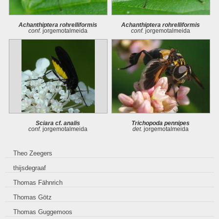
Achanthiptera rohrelliformis
Achanthiptera rohrelliformis
conf.
jorgemotalmeida
conf.
jorgemotalmeida
Sciara cf. analis
Trichopoda pennipes
conf.
jorgemotalmeida
det.
jorgemotalmeida
Theo Zeegers
thijsdegraaf
Thomas Fähnrich
Thomas Götz
Thomas Guggemoos