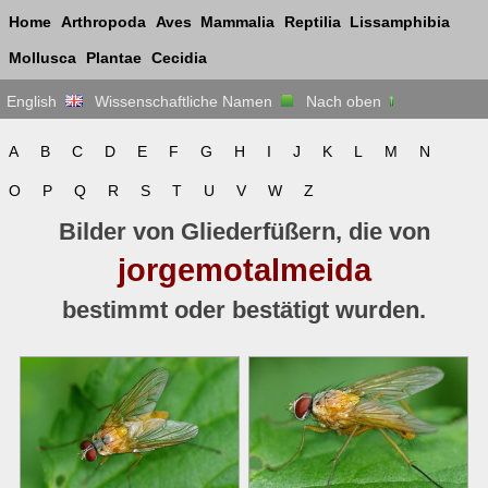
Home
Arthropoda
Aves
Mammalia
Reptilia
Lissamphibia
Mollusca
Plantae
Cecidia
English
Wissenschaftliche Namen
Nach oben
A
B
C
D
E
F
G
H
I
J
K
L
M
N
O
P
Q
R
S
T
U
V
W
Z
Bilder von Gliederfüßern, die von
jorgemotalmeida
bestimmt oder bestätigt wurden.