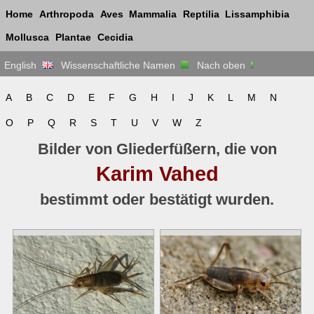
Home
Arthropoda
Aves
Mammalia
Reptilia
Lissamphibia
Mollusca
Plantae
Cecidia
English
Wissenschaftliche Namen
Nach oben
A
B
C
D
E
F
G
H
I
J
K
L
M
N
O
P
Q
R
S
T
U
V
W
Z
Bilder von Gliederfüßern, die von
Karim Vahed
bestimmt oder bestätigt wurden.