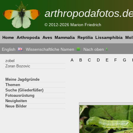
arthropodafotos.d
© 2012-2026 Marion Friedrich
Home
Arthropoda
Aves
Mammalia
Reptilia
Lissamphibia
Mol
English
Wissenschaftliche Namen
Nach oben
A
B
C
D
E
F
G
zobel
Zoran Bozovic
Meine Jagdgründe
Themen
Suche (Gliederfüßer)
Fotoausrüstung
Neuigkeiten
Neue Bilder