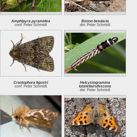
Amphipyra pyramidea
Biston betularia
conf.
Peter Schmidt
det.
Peter Schmidt
Craniophora ligustri
Helcystogramma
conf.
Peter Schmidt
lutatella/rufescens
det.
Peter Schmidt