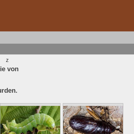
Z
ie von
urden.