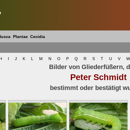
e
lusca
Plantae
Cecidia
H
I
J
K
L
M
N
O
P
Q
R
S
T
U
V
W
Bilder von Gliederfüßern, d
Peter Schmidt
bestimmt oder bestätigt w